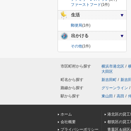
ファーストフード
(1件)
生活
郵便局
(1件)
出かける
その他
(1件)
市区町村から探す
横浜市港北区
/
大田区
町名から探す
新吉田町
/
新吉
路線から探す
グリーンライン
/
駅から探す
東山田
/
高田
/
ホーム
港北区の貸工
会社概要
都筑区の貸工
プライバシーポリシー
青葉区＆緑区