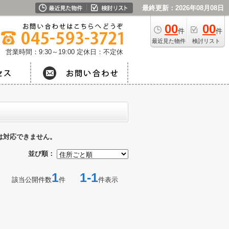
最終更新：2026年08月08日
00
00
件
件
最近見た物件
検討リスト
営業時間：9:30～19:00
定休日：不定休
は対応できません。
並び順：
1
1-1
該当公開件数
件
件表示