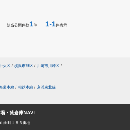
1
1-1
該当公開件数
件
件表示
中央区
/
横浜市旭区
/
川崎市川崎区
/
海道本線
/
相鉄本線
/
京浜東北線
場・貸倉庫NAVI
東山田町１８３番地