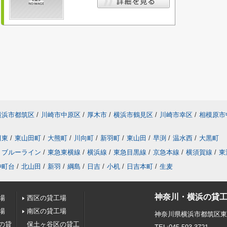
横浜市都筑区
/
川崎市中原区
/
厚木市
/
横浜市鶴見区
/
川崎市幸区
/
相模原市
田東
/
東山田町
/
大熊町
/
川向町
/
新羽町
/
東山田
/
早渕
/
温水西
/
大黒町
ブルーライン
/
東急東横線
/
横浜線
/
東急目黒線
/
京急本線
/
横須賀線
/
東
仲町台
/
北山田
/
新羽
/
綱島
/
日吉
/
小机
/
日吉本町
/
生麦
神奈川・横浜の貸工
場
西区の貸工場
場
南区の貸工場
神奈川県横浜市都筑区
の貸
保土ヶ谷区の貸工