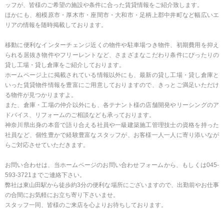
ッフが、皆様のご希望の施設や条件に合った賃貸情報をご紹介致します。
ほかにも、相模原市・厚木市・座間市・大和市・足柄上郡中井町など幅広いエ
リアの情報を随時掲載しております。
移動に便利なインターチェンジ近くの物件や駐車場つき物件、初期費用を抑え
られる居抜き物件やフリーレントなど、さまざまなこだわり条件にぴったりの
貸し工場・貸し倉庫をご紹介しております。
ホームページ上に掲載されている情報以外にも、最新の貸し工場・貸し倉庫と
いった賃貸物件情報を豊富にご用意しておりますので、きっとご満足いただけ
る物件が見つかりますよ。
また、倉庫・工場の仲介以外にも、各テナント様の店舗開発やリーシングのア
ドバイス、リフォームのご相談なども承っております。
神奈川県出身の本音で語り合える社員や一級建築施工管理技士の資格を持った
社員など、個性豊かで経験豊富なスタッフが、お客様一人一人に寄り添いなが
らご対応させていただきます。
お問い合わせは、当ホームページのお問い合わせフォームから、もしくは045-
593-3721までご連絡下さい。
弊社は東山田駅から徒歩約3分の便利な場所にございますので、出勤前やお仕事
の合間にお気軽にお立ち寄り下さいませ。
スタッフ一同、皆様のご来店を心よりお待ちしております。