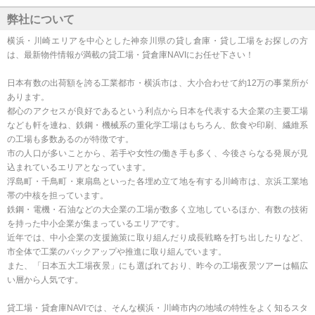
弊社について
横浜・川崎エリアを中心とした神奈川県の貸し倉庫・貸し工場をお探しの方
は、最新物件情報が満載の貸工場・貸倉庫NAVIにお任せ下さい！
日本有数の出荷額を誇る工業都市・横浜市は、大小合わせて約12万の事業所が
あります。
都心のアクセスが良好であるという利点から日本を代表する大企業の主要工場
なども軒を連ね、鉄鋼・機械系の重化学工場はもちろん、飲食や印刷、繊維系
の工場も多数あるのが特徴です。
市の人口が多いことから、若手や女性の働き手も多く、今後さらなる発展が見
込まれているエリアとなっています。
浮島町・千鳥町・東扇島といった各埋め立て地を有する川崎市は、京浜工業地
帯の中核を担っています。
鉄鋼・電機・石油などの大企業の工場が数多く立地しているほか、有数の技術
を持った中小企業が集まっているエリアです。
近年では、中小企業の支援施策に取り組んだり成長戦略を打ち出したりなど、
市全体で工業のバックアップや推進に取り組んでいます。
また、「日本五大工場夜景」にも選ばれており、昨今の工場夜景ツアーは幅広
い層から人気です。
貸工場・貸倉庫NAVIでは、そんな横浜・川崎市内の地域の特性をよく知るスタ