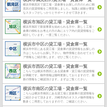
横浜市鶴見区で貸工場・貸倉庫をお探しの方のために鶴
見区の賃貸情報をご用意致しました。知識と経験が豊富
なスタッフがしっかりとサポートさせて頂きます。
横浜市旭区の貸工場・貸倉庫一覧
横浜市旭区で新規事業を始められる方や、新しく工場・
倉庫の移転をお考えの方の為にエリア内の賃貸情報をご
紹介しています。一度ご覧ください。
横浜市中区の貸工場・貸倉庫一覧
横浜市中区にある貸工場・貸倉庫の賃貸情報をお探しの
方はこちらからお探し下さい。物件情報と合わせてエリ
ア情報もご紹介致します。ぜひご覧ください。
横浜市西区の貸工場・貸倉庫一覧
こちらでは横浜市西区にある貸倉庫・貸工場の賃貸情報
が満載です。物件情報は随時更新しておりますので、最
新の情報をご確認頂けます。まずはご覧ください。
横浜市南区の貸工場・貸倉庫一覧
こちらは横浜市南区にある貸工場と貸倉庫の賃貸情報を
ご紹介させて頂きます。川崎市内のオススメ物件情報を
数多くご用意しておりますので、ご確認ください。