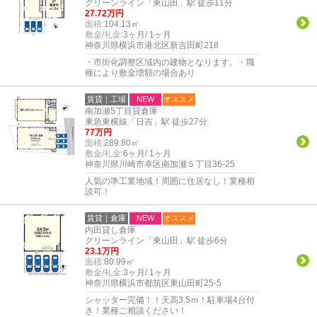
グリーンライン「東山田」駅 徒歩11分
27.72万円
面積:
104.13㎡
敷金/礼金:
3ヶ月/ 1ヶ月
神奈川県横浜市港北区新吉田町218
・市街化調整区域内の建物となります。・職
種により敷金増額の場合あり
賃貸｜工場
NEW
オススメ
南加瀬5丁目貸倉庫
東急東横線「日吉」駅 徒歩27分
77万円
面積:
289.80㎡
敷金/礼金:
6ヶ月/ 1ヶ月
神奈川県川崎市幸区南加瀬５丁目36-25
人気の準工業地域！周囲に住居なし！業種相
談可！
賃貸｜倉庫
NEW
オススメ
内田貸し倉庫
グリーンライン「東山田」駅 徒歩6分
23.1万円
面積:
80.99㎡
敷金/礼金:
3ヶ月/ 1ヶ月
神奈川県横浜市都筑区東山田町25-5
シャッター完備！！天高3.5ｍ！駐車場4台付
き！業種ご相談ください！