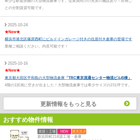
希少な駅徒歩圏の大型物流倉庫です。従業員向けの充実の施設あり！区画ご
との分割賃貸可能です。
2025-10-24
★New★
横浜市港北区篠原西町にビルドインガレージ付きの住居付き倉庫の登場です
業種ご相談ください。内見可能です！
2025-10-16
★New★
」
東京都大田区平和島の大型物流倉庫
「TRC東京流通センター物流ビルB棟
4階の1区画に空きが出ました！大型物流倉庫では希少サイズの231坪です。
更新情報をもっと見る
おすすめ物件情報
賃貸｜工場
NEW
オススメ
新吉田町218貸工場・倉庫