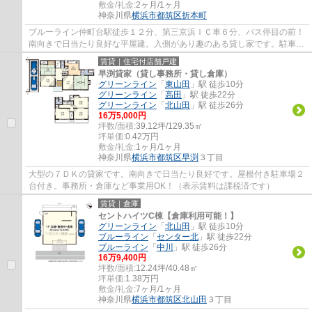
敷金/礼金:
2ヶ月/1ヶ月
神奈川県
横浜市都筑区
折本町
ブルーライン仲町台駅徒歩１２分、第三京浜ＩＣ車６分、バス停目の前！
南向きで日当たり良好な平屋建。入側があり趣のある貸し家です。駐車場
２台付。ＳＯＨＯ等事務所利用に最適です...
賃貸｜住宅付店舗戸建
早渕貸家（貸し事務所・貸し倉庫）
グリーンライン
「
東山田
」駅 徒歩10分
グリーンライン
「
高田
」駅 徒歩22分
グリーンライン
「
北山田
」駅 徒歩26分
16
万
5,000
円
坪数/面積:
39.12坪/129.35㎡
坪単価:
0.42
万円
敷金/礼金:
1ヶ月/1ヶ月
神奈川県
横浜市都筑区
早渕
３丁目
大型の７ＤＫの貸家です。南向きで日当たり良好です。屋根付き駐車場２
台付き。事務所・倉庫など事業用OK！（表示賃料は課税済です）
賃貸｜倉庫
セントハイツC棟【倉庫利用可能！】
グリーンライン
「
北山田
」駅 徒歩10分
ブルーライン
「
センター北
」駅 徒歩22分
ブルーライン
「
中川
」駅 徒歩26分
16
万
9,400
円
坪数/面積:
12.24坪/40.48㎡
坪単価:
1.38
万円
敷金/礼金:
7ヶ月/1ヶ月
神奈川県
横浜市都筑区
北山田
３丁目