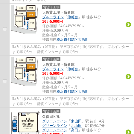
賃貸｜工場
大熊貸工場・貸倉庫
ブルーライン
「
仲町台
」駅 徒歩14分
16
万
5,000
円
坪数/面積:
24.04坪/79.50㎡
坪単価:
0.69
万円
敷金/礼金:
0ヶ月/2ヶ月
神奈川県
横浜市都筑区
大熊町
動力引き込み済み（残置物） 第三京浜の利用が便利です。 港北インター
まで車で3分。 都筑インターまで車で5分。
賃貸｜倉庫
大熊貸工場・貸倉庫
ブルーライン
「
仲町台
」駅 徒歩14分
16
万
5,000
円
坪数/面積:
24.04坪/79.50㎡
坪単価:
0.69
万円
敷金/礼金:
0ヶ月/2ヶ月
神奈川県
横浜市都筑区
大熊町
動力引き込み済み（残置物） 第三京浜の利用が便利です。 港北インター
まで車で3分。 都筑インターまで車で5分。
賃貸｜倉庫
久保田ビル
グリーンライン
「
東山田
」駅 徒歩14分
グリーンライン
「
北山田
」駅 徒歩17分
グリーンライン
「
高田
」駅 徒歩28分