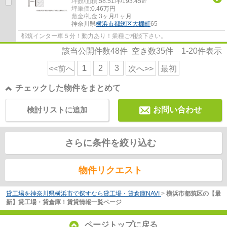
坪数/面積:
58.51坪/193.45㎡
坪単価:
0.46
万円
敷金/礼金:
3ヶ月/1ヶ月
神奈川県
横浜市都筑区
大棚町
65
都筑インター車５分！動力あり！業種ご相談下さい。
該当公開件数
48
件 空き数
35
件
1-20
件表示
1
2
3
<<前へ
次へ>>
最初
チェックした物件をまとめて
検討リストに追加
お問い合わせ
さらに条件を絞り込む
物件リクエスト
貸工場を神奈川県横浜市で探すなら貸工場・貸倉庫NAVI
>
横浜市都筑区の【最
新】貸工場・貸倉庫！賃貸情報一覧ページ
ページトップに戻る