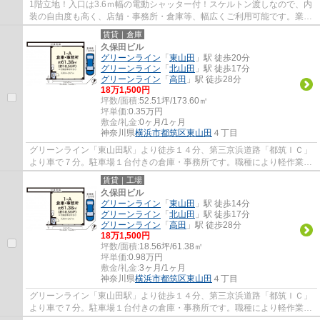
1階立地！入口は3.6ｍ幅の電動シャッター付！スケルトン渡しなので、内
装の自由度も高く、店舗・事務所・倉庫等、幅広くご利用可能です。業種
ご相談ください。
賃貸｜倉庫
久保田ビル
グリーンライン
「
東山田
」駅 徒歩20分
グリーンライン
「
北山田
」駅 徒歩17分
グリーンライン
「
高田
」駅 徒歩28分
18
万
1,500
円
坪数/面積:
52.51坪/173.60㎡
坪単価:
0.35
万円
敷金/礼金:
0ヶ月/1ヶ月
神奈川県
横浜市都筑区
東山田
４丁目
グリーンライン「東山田駅」より徒歩１４分、第三京浜道路「都筑ＩＣ」
より車で７分。駐車場１台付きの倉庫・事務所です。職種により軽作業も
可。職種ご相談ください。
賃貸｜工場
久保田ビル
グリーンライン
「
東山田
」駅 徒歩14分
グリーンライン
「
北山田
」駅 徒歩17分
グリーンライン
「
高田
」駅 徒歩28分
18
万
1,500
円
坪数/面積:
18.56坪/61.38㎡
坪単価:
0.98
万円
敷金/礼金:
3ヶ月/1ヶ月
神奈川県
横浜市都筑区
東山田
４丁目
グリーンライン「東山田駅」より徒歩１４分、第三京浜道路「都筑ＩＣ」
より車で７分。駐車場１台付きの倉庫・事務所です。職種により軽作業も
可。職種ご相談ください。