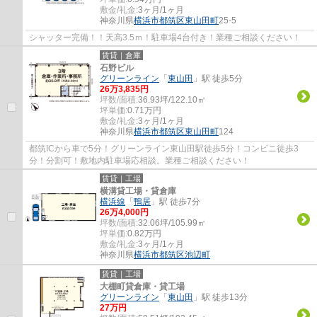
敷金/礼金:
3ヶ月/1ヶ月
神奈川県
横浜市都筑区
東山田町
25-5
シャッター完備！！天高3.5ｍ！駐車場4台付き！業種ご相談ください！
賃貸｜倉庫
石野ビル
グリーンライン
「
東山田
」駅 徒歩5分
26
万
3,835
円
坪数/面積:
36.93坪/122.10㎡
坪単価:
0.71
万円
敷金/礼金:
3ヶ月/1ヶ月
神奈川県
横浜市都筑区
東山田町
124
都筑ICから車で5分！グリーンライン東山田駅徒歩5分！コンビニ徒歩3
分！分割可！敷地内駐車場応相談。業種ご相談ください！
賃貸｜工場
横溝貸工場・貸倉庫
横浜線
「
鴨居
」駅 徒歩7分
26
万
4,000
円
坪数/面積:
32.06坪/105.99㎡
坪単価:
0.82
万円
敷金/礼金:
3ヶ月/1ヶ月
神奈川県
横浜市都筑区
池辺町
賃貸｜工場
大棚町貸倉庫・貸工場
グリーンライン
「
東山田
」駅 徒歩13分
27
万円