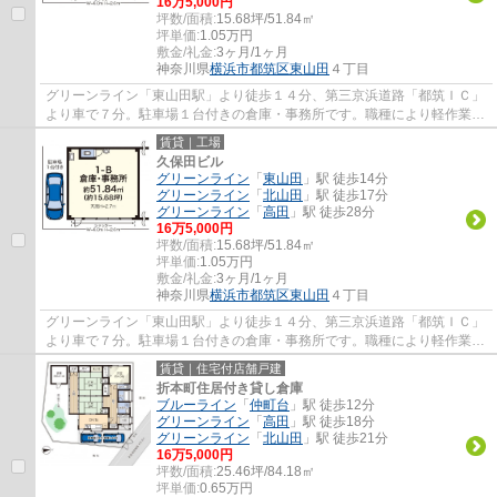
16
万
5,000
円
坪数/面積:
15.68坪/51.84㎡
坪単価:
1.05
万円
敷金/礼金:
3ヶ月/1ヶ月
神奈川県
横浜市都筑区
東山田
４丁目
グリーンライン「東山田駅」より徒歩１４分、第三京浜道路「都筑ＩＣ」
より車で７分。駐車場１台付きの倉庫・事務所です。職種により軽作業も
可。職種ご相談ください。
賃貸｜工場
久保田ビル
グリーンライン
「
東山田
」駅 徒歩14分
グリーンライン
「
北山田
」駅 徒歩17分
グリーンライン
「
高田
」駅 徒歩28分
16
万
5,000
円
坪数/面積:
15.68坪/51.84㎡
坪単価:
1.05
万円
敷金/礼金:
3ヶ月/1ヶ月
神奈川県
横浜市都筑区
東山田
４丁目
グリーンライン「東山田駅」より徒歩１４分、第三京浜道路「都筑ＩＣ」
より車で７分。駐車場１台付きの倉庫・事務所です。職種により軽作業も
可。職種ご相談ください。
賃貸｜住宅付店舗戸建
折本町住居付き貸し倉庫
ブルーライン
「
仲町台
」駅 徒歩12分
グリーンライン
「
高田
」駅 徒歩18分
グリーンライン
「
北山田
」駅 徒歩21分
16
万
5,000
円
坪数/面積:
25.46坪/84.18㎡
坪単価:
0.65
万円