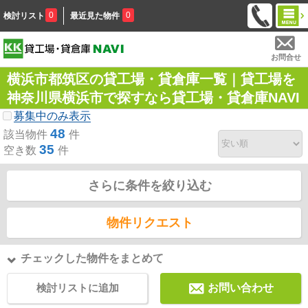
0
0
検討リスト
最近見た物件
お問合せ
横浜市都筑区の貸工場・貸倉庫一覧｜貸工場を
神奈川県横浜市で探すなら貸工場・貸倉庫NAVI
募集中のみ表示
48
該当物件
件
35
空き数
件
さらに条件を絞り込む
物件リクエスト
チェックした物件をまとめて
検討リストに追加
お問い合わせ