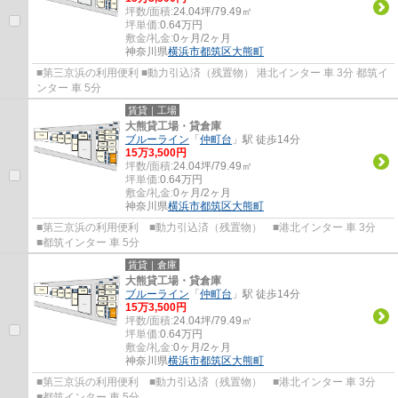
坪数/面積:
24.04坪/79.49㎡
坪単価:
0.64
万円
敷金/礼金:
0ヶ月/2ヶ月
神奈川県
横浜市都筑区
大熊町
■第三京浜の利用便利 ■動力引込済（残置物） 港北インター 車 3分 都筑イ
ンター 車 5分
賃貸｜工場
大熊貸工場・貸倉庫
ブルーライン
「
仲町台
」駅 徒歩14分
15
万
3,500
円
坪数/面積:
24.04坪/79.49㎡
坪単価:
0.64
万円
敷金/礼金:
0ヶ月/2ヶ月
神奈川県
横浜市都筑区
大熊町
■第三京浜の利用便利 ■動力引込済（残置物） ■港北インター 車 3分
■都筑インター 車 5分
賃貸｜倉庫
大熊貸工場・貸倉庫
ブルーライン
「
仲町台
」駅 徒歩14分
15
万
3,500
円
坪数/面積:
24.04坪/79.49㎡
坪単価:
0.64
万円
敷金/礼金:
0ヶ月/2ヶ月
神奈川県
横浜市都筑区
大熊町
■第三京浜の利用便利 ■動力引込済（残置物） ■港北インター 車 3分
■都筑インター 車 5分