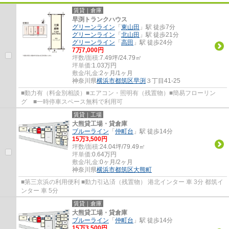
賃貸｜倉庫
早渕トランクハウス
グリーンライン
「
東山田
」駅 徒歩7分
グリーンライン
「
北山田
」駅 徒歩21分
グリーンライン
「
高田
」駅 徒歩24分
7
万
7,000
円
坪数/面積:
7.49坪/24.79㎡
坪単価:
1.03
万円
敷金/礼金:
2ヶ月/1ヶ月
神奈川県
横浜市都筑区
早渕
３丁目41-25
■動力有（料金別相談）■エアコン・照明有（残置物）■簡易フローリン
グ ■一時停車スペース無料で利用可
賃貸｜工場
大熊貸工場・貸倉庫
ブルーライン
「
仲町台
」駅 徒歩14分
15
万
3,500
円
坪数/面積:
24.04坪/79.49㎡
坪単価:
0.64
万円
敷金/礼金:
0ヶ月/2ヶ月
神奈川県
横浜市都筑区
大熊町
■第三京浜の利用便利 ■動力引込済（残置物） 港北インター 車 3分 都筑イ
ンター 車 5分
賃貸｜倉庫
大熊貸工場・貸倉庫
ブルーライン
「
仲町台
」駅 徒歩14分
15
万
3,500
円