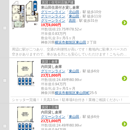
賃貸｜住宅付店舗戸建
東山田住居付き貸し倉庫
グリーンライン
「
北山田
」駅 徒歩10分
グリーンライン
「
東山田
」駅 徒歩11分
グリーンライン
「
高田
」駅 徒歩31分
19
万
8,000
円
坪数/面積:
23.75坪/78.52㎡
坪単価:
0.83
万円
敷金/礼金:
3ヶ月/1ヶ月
神奈川県
横浜市都筑区
東山田
２丁目
周辺に駅が二つあり、交通の利便性が高いです！敷地内に駐車スペースの
空きがありますので、車がある方にも安心していただけます！こちらの安
全性の高いエリアの物件は礼金1ヵ月の物件...
賃貸｜倉庫
内田貸し倉庫
グリーンライン
「
東山田
」駅 徒歩6分
23
万
1,000
円
坪数/面積:
24.49坪/80.99㎡
坪単価:
0.94
万円
敷金/礼金:
3ヶ月/1ヶ月
神奈川県
横浜市都筑区
東山田町
25-5
シャッター完備！！天高3.5ｍ！駐車場4台付き！業種ご相談ください！
賃貸｜工場
内田貸し倉庫
グリーンライン
「
東山田
」駅 徒歩6分
23
万
1,000
円
坪数/面積:
24.49坪/80.99㎡
坪単価:
0.94
万円