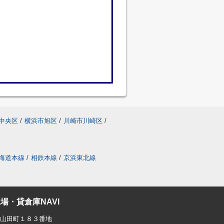
中央区
/
横浜市旭区
/
川崎市川崎区
/
海道本線
/
相鉄本線
/
京浜東北線
場・貸倉庫NAVI
東山田町１８３番地