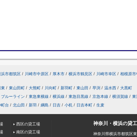
横浜市都筑区
/
川崎市中原区
/
厚木市
/
横浜市鶴見区
/
川崎市幸区
/
相模原市
田東
/
東山田町
/
大熊町
/
川向町
/
新羽町
/
東山田
/
早渕
/
温水西
/
大黒町
ブルーライン
/
東急東横線
/
横浜線
/
東急目黒線
/
京急本線
/
横須賀線
/
東
仲町台
/
北山田
/
新羽
/
綱島
/
日吉
/
小机
/
日吉本町
/
生麦
神奈川・横浜の貸工
場
西区の貸工場
場
南区の貸工場
神奈川県横浜市都筑区