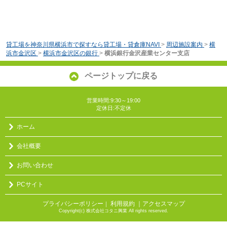
貸工場を神奈川県横浜市で探すなら貸工場・貸倉庫NAVI
>
周辺施設案内
>
横
浜市金沢区
>
横浜市金沢区の銀行
>
横浜銀行金沢産業センター支店
ページトップに戻る
営業時間:9:30～19:00
定休日:不定休
ホーム
会社概要
お問い合わせ
PCサイト
プライバシーポリシー
利用規約
｜アクセスマップ
｜
Copyright(c) 株式会社コタニ興業 All rights reserved.