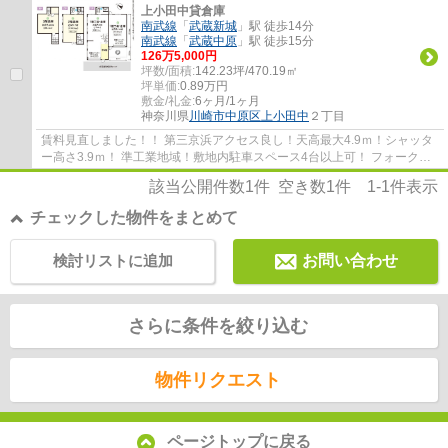
上小田中貸倉庫
南武線
「
武蔵新城
」駅 徒歩14分
南武線
「
武蔵中原
」駅 徒歩15分
126
万
5,000
円
坪数/面積:
142.23坪/470.19㎡
坪単価:
0.89
万円
敷金/礼金:
6ヶ月/1ヶ月
神奈川県
川崎市中原区
上小田中
２丁目
賃料見直しました！！ 第三京浜アクセス良し！天高最大4.9ｍ！シャッタ
ー高さ3.9ｍ！ 準工業地域！敷地内駐車スペース4台以上可！ フォークリ
フト有・クレーン3基有（残置物）！
該当公開件数
1
件 空き数
1
件
1-1
件表示
チェックした物件をまとめて
検討リストに追加
お問い合わせ
さらに条件を絞り込む
物件リクエスト
ページトップに戻る