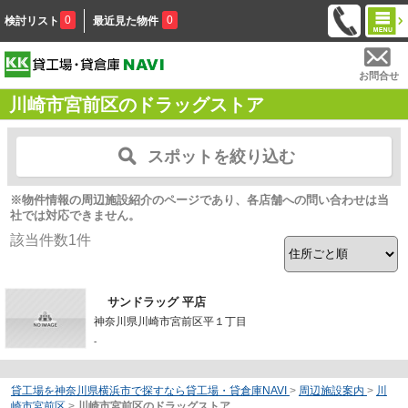
0
0
検討リスト
最近見た物件
お問合せ
川崎市宮前区のドラッグストア
スポットを絞り込む
※物件情報の周辺施設紹介のページであり、各店舗への問い合わせは当
社では対応できません。
該当件数
1
件
サンドラッグ 平店
神奈川県川崎市宮前区平１丁目
-
貸工場を神奈川県横浜市で探すなら貸工場・貸倉庫NAVI
>
周辺施設案内
>
川
崎市宮前区
>
川崎市宮前区のドラッグストア