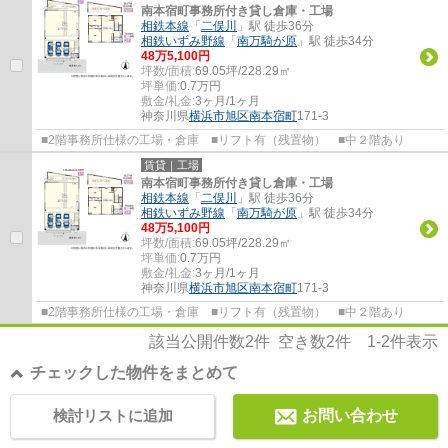
南本宿町事務所付き貸し倉庫・工場
相鉄本線
「
二俣川
」駅 徒歩36分
相鉄いずみ野線
「
南万騎が原
」駅 徒歩34分
48
万
5,100
円
坪数/面積:
69.05坪/228.29㎡
坪単価:
0.7
万円
敷金/礼金:
3ヶ月/1ヶ月
神奈川県
横浜市旭区
南本宿町
171-3
■2階事務所仕様の工場・倉庫 ■リフト有（残置物） ■中２階あり
賃貸｜工場
南本宿町事務所付き貸し倉庫・工場
相鉄本線
「
二俣川
」駅 徒歩36分
相鉄いずみ野線
「
南万騎が原
」駅 徒歩34分
48
万
5,100
円
坪数/面積:
69.05坪/228.29㎡
坪単価:
0.7
万円
敷金/礼金:
3ヶ月/1ヶ月
神奈川県
横浜市旭区
南本宿町
171-3
■2階事務所仕様の工場・倉庫 ■リフト有（残置物） ■中２階あり
該当公開件数
2
件 空き数
2
件
1-2
件表示
チェックした物件をまとめて
検討リストに追加
お問い合わせ