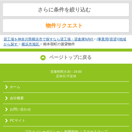
さらに条件を絞り込む
物件リクエスト
貸工場を神奈川県横浜市で探すなら貸工場・貸倉庫NAVI
>
(事業用(賃貸))地域
から探す
>
横浜市旭区
>
南本宿町の賃貸物件
ページトップに戻る
営業時間:9:30～19:00
定休日:不定休
ホーム
会社概要
お問い合わせ
PCサイト
プライバシーポリシー
利用規約
｜アクセスマップ
｜