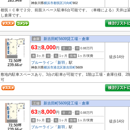
165.94㎡
神奈川県
横浜市都筑区
川向町
902
都筑ＩＣ車で２分、前面スペース駐車6台可能です。（車種による）天井は梁下
し倉庫です。
新吉田町5609貸工場・倉庫
倉庫
63
8,000
万
円
-
0.88
万円
管・共
坪
3ヶ月
-
1ヶ月
1ヶ月/実費
敷
保
礼
償/敷
徒歩14分
72.50坪
ブルーライン
「
新羽
」駅
239.66㎡
神奈川県
横浜市港北区
新吉田町
5609
敷地内駐車スペースあり。3台の駐車が可能です。1階は工場・倉庫仕様、2
可
新吉田町5609貸工場・倉庫
工場
63
8,000
万
円
-
0.88
万円
管・共
坪
3ヶ月
-
1ヶ月
1ヶ月/実費
敷
保
礼
償/敷
徒歩14分
72.50坪
ブルーライン
「
新羽
」駅
239.66㎡