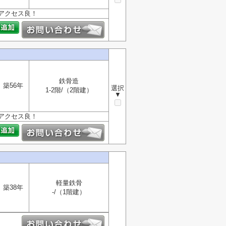
アクセス良！
鉄骨造
築56年
選択
1-2階/（2階建）
▼
アクセス良！
軽量鉄骨
築38年
-/（1階建）