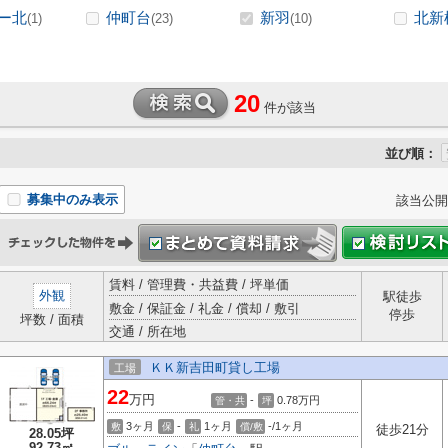
ー北
仲町台
新羽
北新
(1)
(23)
(10)
20
件が該当
並び順：
募集中のみ表示
該当公開
賃料 / 管理費・共益費 / 坪単価
外観
駅徒歩
敷金 / 保証金 / 礼金 / 償却 / 敷引
停歩
坪数 / 面積
交通 / 所在地
ＫＫ新吉田町貸し工場
工場
22
万円
-
0.78
万円
管・共
坪
3ヶ月
-
1ヶ月
-/1ヶ月
敷
保
礼
償/敷
徒歩21分
28.05坪
92.73㎡