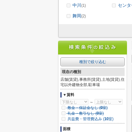
中川
センタ
(1)
舞岡
(2)
種別で絞り込む
現在の種別
店舗(賃貸),事務所(賃貸),土地(賃貸),住
宅以外建物全部,駐車場
▼賃料
～
敷金・保証金なし (
0
室)
礼金・敷引なし (
0
室)
共益費・管理費込み (
10
室)
面積