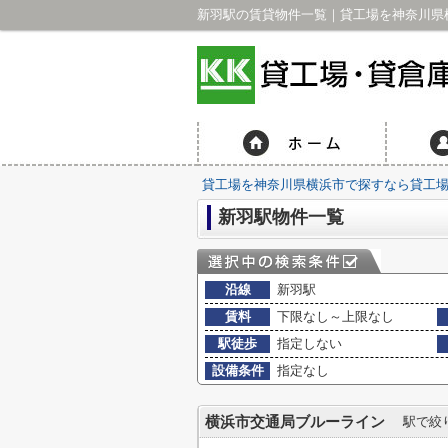
新羽駅の賃貸物件一覧｜貸工場を神奈川県横
貸工場を神奈川県横浜市で探すなら貸工場・
新羽駅物件一覧
沿線
新羽駅
賃料
下限なし～上限なし
駅徒歩
指定しない
設備条件
指定なし
横浜市交通局ブルーライン
駅で絞