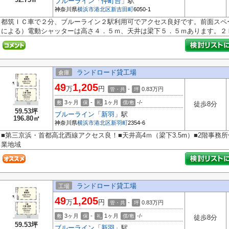
ブルーライン
「
仲町台
」駅
神奈川県
横浜市港北区
新吉田町
6050-1
都筑ＩＣ車で２分、ブルーライン２駅利用可でアクセス良好です。前面スペ
による）電動シャッターは高さ４．５ｍ、天井は梁下５．５ｍあります。２Ｆ.
ランドロード貸工場
倉庫
49
1,205
万
円
-
0.83
万円
管・共
坪
3ヶ月
-
1ヶ月
-/-
敷
保
礼
償/敷
徒歩8分
59.53坪
ブルーライン
「
新羽
」駅
196.80㎡
神奈川県
横浜市港北区
新羽町
2354-6
■第三京浜・首都高北西線アクセス良！■天井高4ｍ（梁下3.5m）■2階事務
業地域
ランドロード貸工場
工場
49
1,205
万
円
-
0.83
万円
管・共
坪
3ヶ月
-
1ヶ月
-/-
敷
保
礼
償/敷
徒歩8分
59.53坪
ブルーライン
「
新羽
」駅