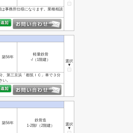
階は事務所仕様になります。業種相談
軽量鉄骨
築56年
-/（1階建）
選択
▼
分、第三京浜「都筑ＩＣ」車で３分
さい。
鉄骨造
築56年
選択
1-2階/（2階建）
▼