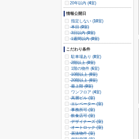
20年以内 (
4
室)
情報公開日
指定しない (
10
室)
本日 (
0
室)
3日以内 (
0
室)
1週間以内 (
0
室)
こだわり条件
駐車場あり (
8
室)
2階以上 (
0
室)
1階の物件 (
6
室)
10階以上 (
0
室)
20階以上 (
0
室)
最上階 (
0
室)
ワンフロア (
4
室)
高層ビル (
室)
エレベーター (
室)
事務所可 (
室)
飲食店可 (
室)
デザイナーズ (
室)
オートロック (
室)
居抜物件 (
室)