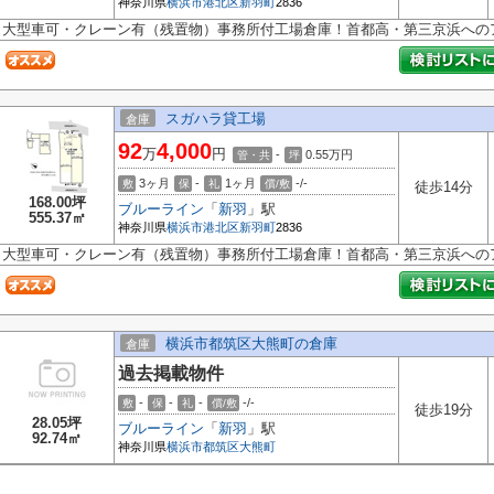
神奈川県
横浜市港北区
新羽町
2836
大型車可・クレーン有（残置物）事務所付工場倉庫！首都高・第三京浜への
スガハラ貸工場
倉庫
92
4,000
万
円
-
0.55
万円
管・共
坪
3ヶ月
-
1ヶ月
-/-
敷
保
礼
償/敷
徒歩14分
168.00坪
ブルーライン
「
新羽
」駅
555.37㎡
神奈川県
横浜市港北区
新羽町
2836
大型車可・クレーン有（残置物）事務所付工場倉庫！首都高・第三京浜への
横浜市都筑区大熊町の倉庫
倉庫
過去掲載物件
-
-
-
-/-
敷
保
礼
償/敷
徒歩19分
28.05坪
ブルーライン
「
新羽
」駅
92.74㎡
神奈川県
横浜市都筑区
大熊町