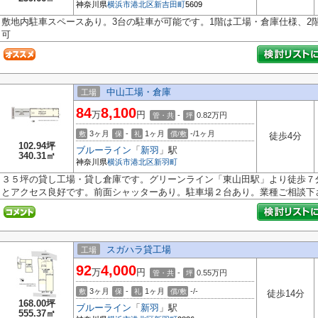
神奈川県
横浜市港北区
新吉田町
5609
敷地内駐車スペースあり。3台の駐車が可能です。1階は工場・倉庫仕様、2
可
中山工場・倉庫
工場
84
8,100
万
円
-
0.82
万円
管・共
坪
3ヶ月
-
1ヶ月
-/1ヶ月
敷
保
礼
償/敷
徒歩4分
102.94坪
ブルーライン
「
新羽
」駅
340.31㎡
神奈川県
横浜市港北区
新羽町
３５坪の貸し工場・貸し倉庫です。グリーンライン「東山田駅」より徒歩７
とアクセス良好です。前面シャッターあり。駐車場２台あり。業種ご相談下
スガハラ貸工場
工場
92
4,000
万
円
-
0.55
万円
管・共
坪
3ヶ月
-
1ヶ月
-/-
敷
保
礼
償/敷
徒歩14分
168.00坪
ブルーライン
「
新羽
」駅
555.37㎡