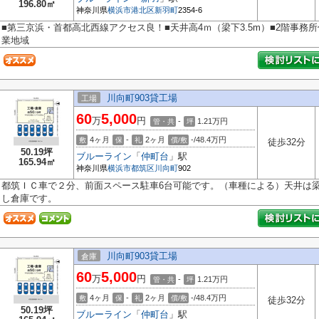
196.80㎡
神奈川県
横浜市港北区
新羽町
2354-6
■第三京浜・首都高北西線アクセス良！■天井高4ｍ（梁下3.5m）■2階事務
業地域
川向町903貸工場
工場
60
5,000
万
円
-
1.21
万円
管・共
坪
4ヶ月
-
2ヶ月
-/48.4万円
敷
保
礼
償/敷
徒歩32分
50.19坪
ブルーライン
「
仲町台
」駅
165.94㎡
神奈川県
横浜市都筑区
川向町
902
都筑ＩＣ車で２分、前面スペース駐車6台可能です。（車種による）天井は梁下
し倉庫です。
川向町903貸工場
倉庫
60
5,000
万
円
-
1.21
万円
管・共
坪
4ヶ月
-
2ヶ月
-/48.4万円
敷
保
礼
償/敷
徒歩32分
50.19坪
ブルーライン
「
仲町台
」駅