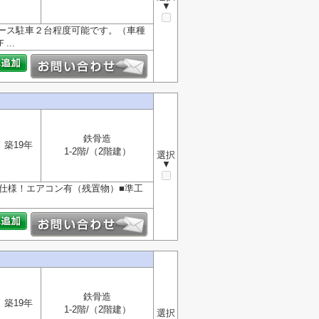
▼
ース駐車２台程度可能です。（車種
..
鉄骨造
築19年
1-2階/（2階建）
選択
▼
所仕様！エアコン有（残置物）■準工
鉄骨造
築19年
1-2階/（2階建）
選択