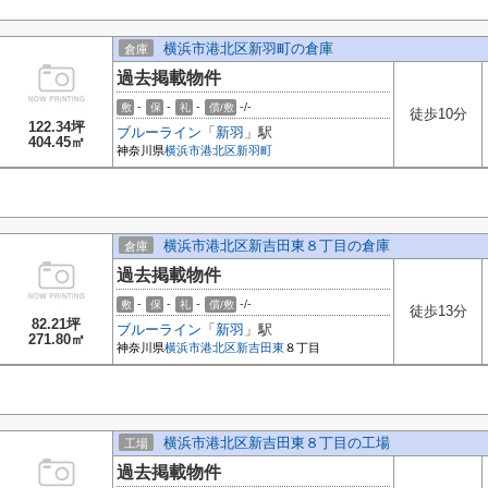
横浜市港北区新羽町の倉庫
倉庫
過去掲載物件
-
-
-
-/-
敷
保
礼
償/敷
徒歩10分
122.34坪
ブルーライン
「
新羽
」駅
404.45㎡
神奈川県
横浜市港北区
新羽町
横浜市港北区新吉田東８丁目の倉庫
倉庫
過去掲載物件
-
-
-
-/-
敷
保
礼
償/敷
徒歩13分
82.21坪
ブルーライン
「
新羽
」駅
271.80㎡
神奈川県
横浜市港北区
新吉田東
８丁目
横浜市港北区新吉田東８丁目の工場
工場
過去掲載物件