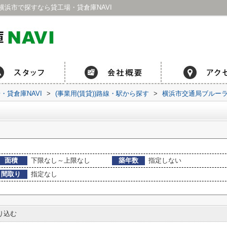
浜市で探すなら貸工場・貸倉庫NAVI
貸倉庫NAVI
>
(事業用(賃貸))路線・駅から探す
>
横浜市交通局ブルー
面積
下限なし～上限なし
築年数
指定しない
間取り
指定なし
り込む