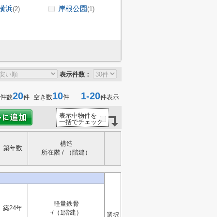
横浜
岸根公園
(2)
(1)
表示件数：
20
10
1-20
件数
件 空き数
件
件表示
表示中物件を
一括でチェック
構造
築年数
所在階 / （階建）
軽量鉄骨
築24年
-/（1階建）
選択