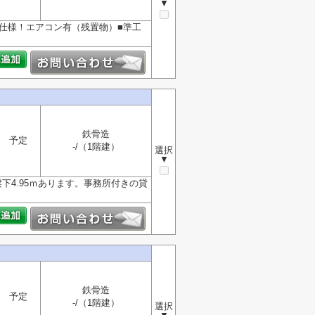
▼
所仕様！エアコン有（残置物）■準工
鉄骨造
予定
-/（1階建）
選択
▼
4.95ｍあります。事務所付きの貸
鉄骨造
予定
-/（1階建）
選択