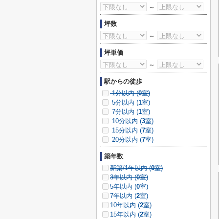
～
坪数
～
坪単価
～
駅からの徒歩
1分以内 (
0
室)
5分以内 (
1
室)
7分以内 (
1
室)
10分以内 (
3
室)
15分以内 (
7
室)
20分以内 (
7
室)
築年数
新築/1年以内 (
0
室)
3年以内 (
0
室)
5年以内 (
0
室)
7年以内 (
2
室)
10年以内 (
2
室)
15年以内 (
2
室)