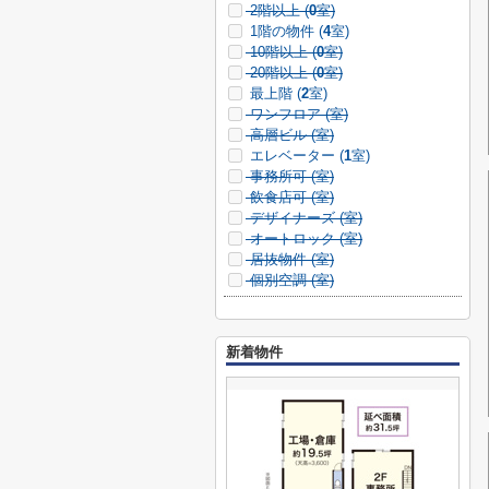
2階以上 (
0
室)
1階の物件 (
4
室)
10階以上 (
0
室)
20階以上 (
0
室)
最上階 (
2
室)
ワンフロア (
室)
高層ビル (
室)
エレベーター (
1
室)
事務所可 (
室)
飲食店可 (
室)
デザイナーズ (
室)
オートロック (
室)
居抜物件 (
室)
個別空調 (
室)
新着物件