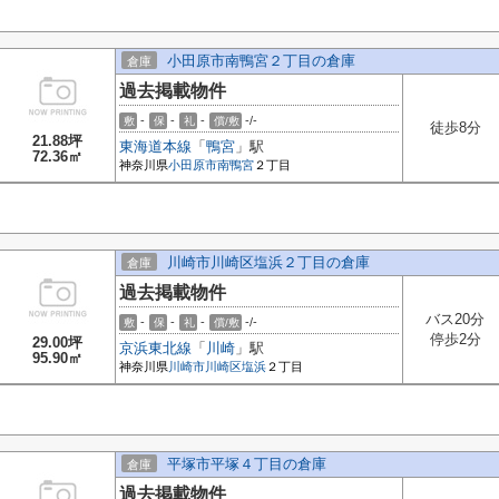
小田原市南鴨宮２丁目の倉庫
倉庫
過去掲載物件
-
-
-
-/-
敷
保
礼
償/敷
徒歩8分
21.88坪
東海道本線
「
鴨宮
」駅
72.36㎡
神奈川県
小田原市
南鴨宮
２丁目
川崎市川崎区塩浜２丁目の倉庫
倉庫
過去掲載物件
バス20分
-
-
-
-/-
敷
保
礼
償/敷
停歩2分
29.00坪
京浜東北線
「
川崎
」駅
95.90㎡
神奈川県
川崎市川崎区
塩浜
２丁目
平塚市平塚４丁目の倉庫
倉庫
過去掲載物件