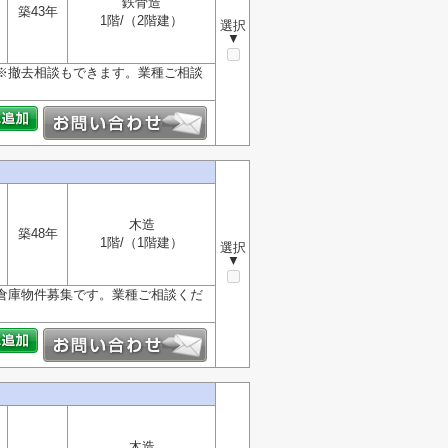
鉄骨造
築43年
1階/（2階建）
選択
▼
り※撤去相談もできます。業種ご相談
木造
築48年
1階/（1階建）
選択
▼
場倉庫物件募集です。業種ご相談くだ
木造