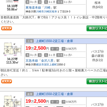
3ヶ月
-
1ヶ月
1ヶ月/-
敷
保
礼
償/敷
桜本
18.10坪
停歩6分
東海道本線
「
川崎
」駅
59.86㎡
神奈川県
川崎市川崎区
桜本
１丁目19-3
首都高速道路「大師JCT」車で8分！アクセス良！！トイレ新設・中2階有
ください。
上郷町1550-2貸工場・倉庫
工場
19
2,500
万
円
-
0.56
万円
管・共
坪
バス17分
3ヶ月
-
1ヶ月
1ヶ月/-
敷
保
礼
償/敷
森の家前
34.27坪
停歩1分
京急本線
「
金沢八景
」駅
113.30㎡
神奈川県
横浜市栄区
上郷町
1550-2
朝比奈IC至近！約１．５km！駐車場3台付きの１階＋屋根裏スペースの工
さい。
上郷町1550-2貸工場・倉庫
倉庫
19
2,500
万
円
-
0.56
万円
管・共
坪
バス17分