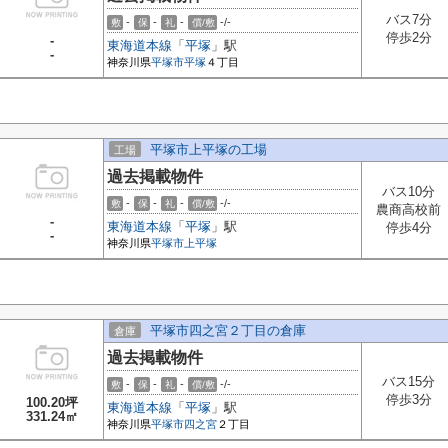
バス7分
-
-
-
-/-
敷
保
礼
償/敷
停歩2分
-
東海道本線
「
平塚
」駅
-
神奈川県
平塚市
平塚
４丁目
平塚市上平塚の工場
工場
過去掲載物件
バス10分
-
-
-
-/-
敷
保
礼
償/敷
農商高校前
-
東海道本線
「
平塚
」駅
停歩4分
-
神奈川県
平塚市
上平塚
平塚市四之宮２丁目の倉庫
倉庫
過去掲載物件
バス15分
-
-
-
-/-
敷
保
礼
償/敷
停歩3分
100.20坪
東海道本線
「
平塚
」駅
331.24㎡
神奈川県
平塚市
四之宮
２丁目