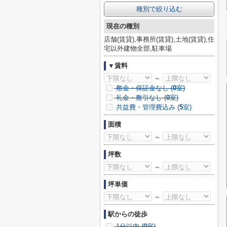
種別で絞り込む
現在の種別
店舗(賃貸),事務所(賃貸),土地(賃貸),住
宅以外建物全部,駐車場
▼賃料
～
敷金・保証金なし (
0
室)
礼金・敷引なし (
0
室)
共益費・管理費込み (
5
室)
面積
～
坪数
～
坪単価
～
駅からの徒歩
1分以内 (
0
室)