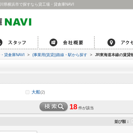
川県横浜市で探すなら貸工場・貸倉庫NAVI
貸倉庫NAVI
>
(事業用(賃貸))路線・駅から探す
>
JR東海道本線の賃貸
大船
(2)
18
件が該当
並び順：