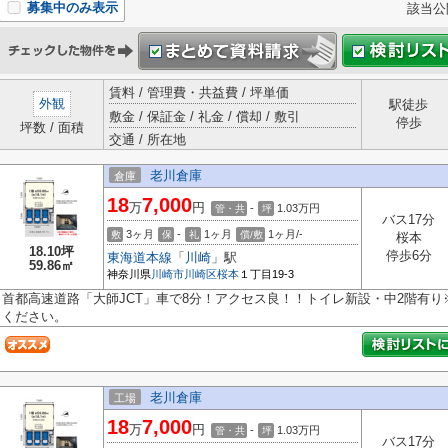
募集中のみ表示
該当公
賃料 / 管理費・共益費 / 坪単価
外観
駅徒歩
敷金 / 保証金 / 礼金 / 償却 / 敷引
停歩
坪数 / 面積
交通 / 所在地
老川倉庫
倉庫
18
7,000
万
円
-
1.03
万円
管・共
坪
バス17分
3ヶ月
-
1ヶ月
1ヶ月/-
敷
保
礼
償/敷
桜本
18.10坪
停歩6分
東海道本線
「
川崎
」駅
59.86㎡
神奈川県
川崎市川崎区
桜本
１丁目19-3
首都高速道路「大師JCT」車で8分！アクセス良！！トイレ新設・中2階有
ください。
老川倉庫
工場
18
7,000
万
円
-
1.03
万円
管・共
坪
バス17分