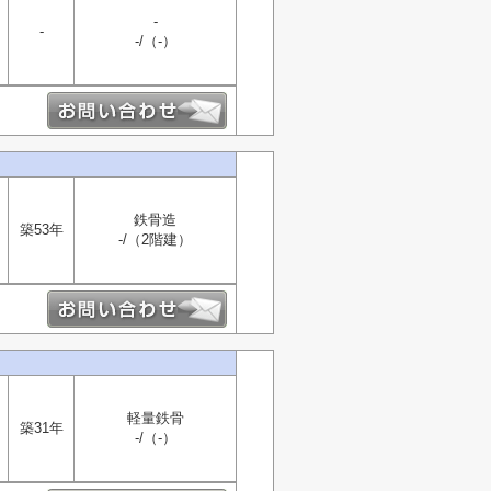
-
-
-/（-）
鉄骨造
築53年
-/（2階建）
軽量鉄骨
築31年
-/（-）