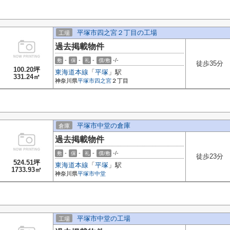
平塚市四之宮２丁目の工場
工場
過去掲載物件
-
-
-
-/-
敷
保
礼
償/敷
徒歩35分
100.20坪
東海道本線
「
平塚
」駅
331.24㎡
神奈川県
平塚市
四之宮
２丁目
平塚市中堂の倉庫
倉庫
過去掲載物件
-
-
-
-/-
敷
保
礼
償/敷
徒歩23分
524.51坪
東海道本線
「
平塚
」駅
1733.93㎡
神奈川県
平塚市
中堂
平塚市中堂の工場
工場