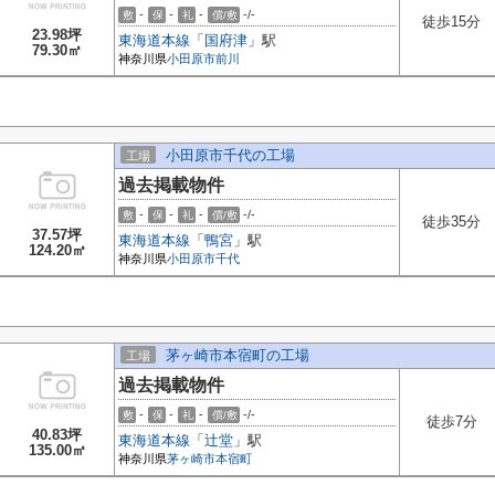
-
-
-
-/-
敷
保
礼
償/敷
徒歩15分
23.98坪
東海道本線
「
国府津
」駅
79.30㎡
神奈川県
小田原市
前川
小田原市千代の工場
工場
過去掲載物件
-
-
-
-/-
敷
保
礼
償/敷
徒歩35分
37.57坪
東海道本線
「
鴨宮
」駅
124.20㎡
神奈川県
小田原市
千代
茅ヶ崎市本宿町の工場
工場
過去掲載物件
-
-
-
-/-
敷
保
礼
償/敷
徒歩7分
40.83坪
東海道本線
「
辻堂
」駅
135.00㎡
神奈川県
茅ヶ崎市
本宿町