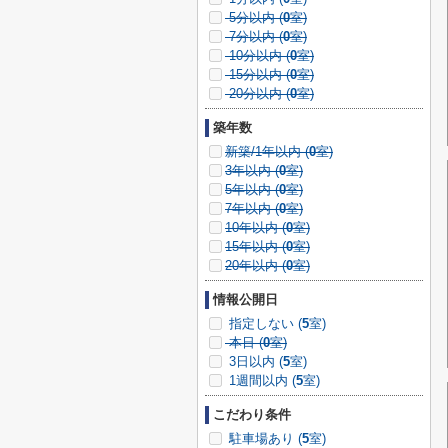
5分以内 (
0
室)
7分以内 (
0
室)
10分以内 (
0
室)
15分以内 (
0
室)
20分以内 (
0
室)
築年数
新築/1年以内 (
0
室)
3年以内 (
0
室)
5年以内 (
0
室)
7年以内 (
0
室)
10年以内 (
0
室)
15年以内 (
0
室)
20年以内 (
0
室)
情報公開日
指定しない (
5
室)
本日 (
0
室)
3日以内 (
5
室)
1週間以内 (
5
室)
こだわり条件
駐車場あり (
5
室)