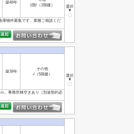
築48年
1階/（1階建）
選択
▼
場倉庫物件募集です。業種ご相談くだ
その他
築39年
-/（5階建）
選択
▼
6ｍ。事務所棟空きあり（別途契約必