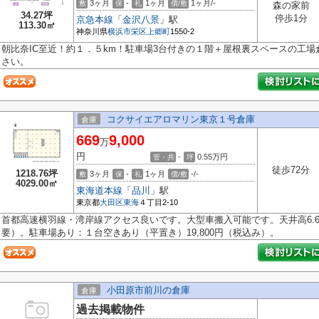
3ヶ月
-
1ヶ月
1ヶ月/-
敷
保
礼
償/敷
森の家前
34.27坪
停歩1分
京急本線
「
金沢八景
」駅
113.30㎡
神奈川県
横浜市栄区
上郷町
1550-2
朝比奈IC至近！約１．５km！駐車場3台付きの１階＋屋根裏スペースの工
さい。
コクサイエアロマリン東京１号倉庫
倉庫
669
9,000
万
円
-
0.55
万円
管・共
坪
徒歩72分
1218.76坪
3ヶ月
-
1ヶ月
-/-
敷
保
礼
償/敷
4029.00㎡
東海道本線
「
品川
」駅
東京都
大田区
東海
４丁目2-10
首都高速横羽線・湾岸線アクセス良いです。大型車搬入可能です。天井高6.
要）。駐車場あり：１台空きあり（平置き）19,800円（税込み）。
小田原市前川の倉庫
倉庫
過去掲載物件