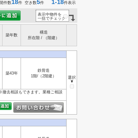
18
5
1-18
開件数
件 空き数
件
件表示
表示中物件を
一括でチェック
構造
築年数
所在階 / （階建）
鉄骨造
築43年
1階/（2階建）
選択
▼
り※撤去相談もできます。業種ご相談