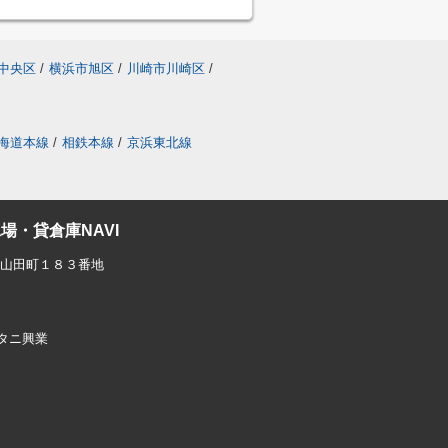
中央区
/
横浜市旭区
/
川崎市川崎区
/
海道本線
/
相鉄本線
/
京浜東北線
場・貸倉庫NAVI
東山田町１８３番地
社コタニ興業