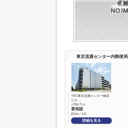
東京流通センター内郵便局
TRC東京流通センター物流
ビル…
-/766.71㎡
要相談
約1m／1分
詳細を見る