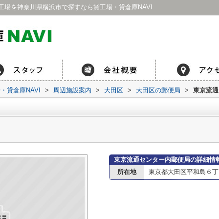
場を神奈川県横浜市で探すなら貸工場・貸倉庫NAVI
貸倉庫NAVI
>
周辺施設案内
>
大田区
>
大田区の郵便局
>
東京流通
東京流通センター内郵便局の詳細情
所在地
東京都大田区平和島６丁目