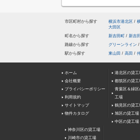
市区町村から探す
横浜市港北区
/
大田区
町名から探す
新吉田町
/
新吉
路線から探す
グリーンライン
/
駅から探す
東山田
/
高田
/
ホーム
港北区の貸工
会社概要
都筑区の貸工
プライバシーポリシー
青葉区＆緑区
利用規約
工場
サイトマップ
鶴見区の貸工
物件カタログ
旭区の貸工場
中区の貸工場
神奈川区の貸工場
川崎市の貸工場