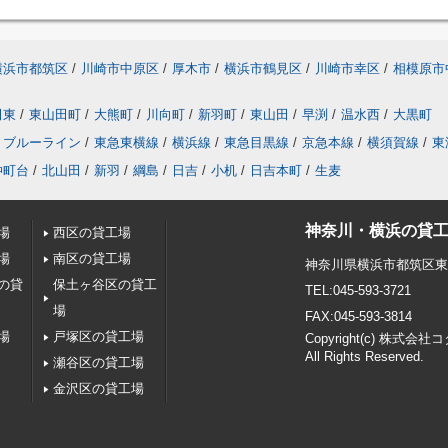
横浜市都筑区
/
川崎市中原区
/
厚木市
/
横浜市鶴見区
/
川崎市幸区
/
相模原市
田東
/
東山田町
/
大熊町
/
川向町
/
新羽町
/
東山田
/
早渕
/
温水西
/
大黒町
ブルーライン
/
東急東横線
/
横浜線
/
東急目黒線
/
京急本線
/
横須賀線
/
東
仲町台
/
北山田
/
新羽
/
綱島
/
日吉
/
小机
/
日吉本町
/
生麦
神奈川・横浜の貸工
場
西区の貸工場
場
南区の貸工場
神奈川県横浜市都筑区
の貸
保土ヶ谷区の貸工
TEL:045-593-3721
場
FAX:045-593-3814
場
戸塚区の貸工場
Copyright(c) 株式会
All Rights Reserved.
瀬谷区の貸工場
金沢区の貸工場