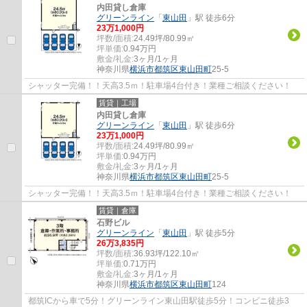
内田貸し倉庫
グリーンライン
「
東山田
」駅 徒歩6分
23
万
1,000
円
坪数/面積:
24.49坪/80.99㎡
坪単価:
0.94
万円
敷金/礼金:
3ヶ月/1ヶ月
神奈川県
横浜市都筑区
東山田町
25-5
シャッター完備！！天高3.5ｍ！駐車場4台付き！業種ご相談ください！
賃貸｜工場
内田貸し倉庫
グリーンライン
「
東山田
」駅 徒歩6分
23
万
1,000
円
坪数/面積:
24.49坪/80.99㎡
坪単価:
0.94
万円
敷金/礼金:
3ヶ月/1ヶ月
神奈川県
横浜市都筑区
東山田町
25-5
シャッター完備！！天高3.5ｍ！駐車場4台付き！業種ご相談ください！
賃貸｜倉庫
石野ビル
グリーンライン
「
東山田
」駅 徒歩5分
26
万
3,835
円
坪数/面積:
36.93坪/122.10㎡
坪単価:
0.71
万円
敷金/礼金:
3ヶ月/1ヶ月
神奈川県
横浜市都筑区
東山田町
124
都筑ICから車で5分！グリーンライン東山田駅徒歩5分！コンビニ徒歩3