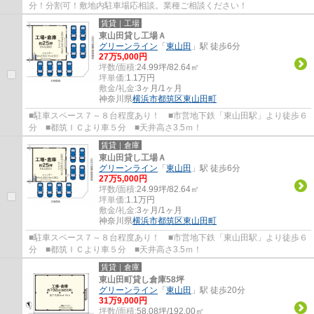
分！分割可！敷地内駐車場応相談。業種ご相談ください！
賃貸｜工場
東山田貸し工場Ａ
グリーンライン
「
東山田
」駅 徒歩6分
27
万
5,000
円
坪数/面積:
24.99坪/82.64㎡
坪単価:
1.1
万円
敷金/礼金:
3ヶ月/1ヶ月
神奈川県
横浜市都筑区
東山田町
■駐車スペース７～８台程度あり！ ■市営地下鉄「東山田駅」より徒歩６
分 ■都筑ＩＣより車５分 ■天井高さ3.5ｍ！
賃貸｜倉庫
東山田貸し工場Ａ
グリーンライン
「
東山田
」駅 徒歩6分
27
万
5,000
円
坪数/面積:
24.99坪/82.64㎡
坪単価:
1.1
万円
敷金/礼金:
3ヶ月/1ヶ月
神奈川県
横浜市都筑区
東山田町
■駐車スペース７～８台程度あり！ ■市営地下鉄「東山田駅」より徒歩６
分 ■都筑ＩＣより車５分 ■天井高さ3.5ｍ！
賃貸｜倉庫
東山田町貸し倉庫58坪
グリーンライン
「
東山田
」駅 徒歩20分
31
万
9,000
円
坪数/面積:
58.08坪/192.00㎡