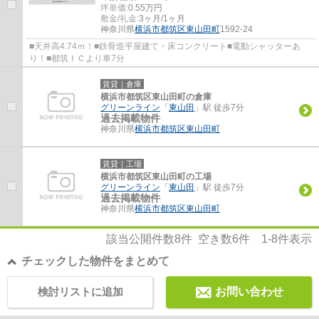
坪単価:
0.55
万円
敷金/礼金:
3ヶ月/1ヶ月
神奈川県
横浜市都筑区
東山田町
1592-24
■天井高4.74ｍ！■鉄骨造平屋建て・床コンクリート■電動シャッターあ
り！■都筑ＩＣより車7分
賃貸｜倉庫
横浜市都筑区東山田町の倉庫
グリーンライン
「
東山田
」駅 徒歩7分
過去掲載物件
神奈川県
横浜市都筑区
東山田町
賃貸｜工場
横浜市都筑区東山田町の工場
グリーンライン
「
東山田
」駅 徒歩7分
過去掲載物件
神奈川県
横浜市都筑区
東山田町
該当公開件数
8
件 空き数
6
件
1-8
件表示
チェックした物件をまとめて
検討リストに追加
お問い合わせ