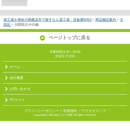
-
貸工場を神奈川県横浜市で探すなら貸工場・貸倉庫NAVI
>
周辺施設案内
>
大
田区
>
大田区のその他
ページトップに戻る
営業時間:9:30～19:00
定休日:不定休
ホーム
会社概要
お問い合わせ
PCサイト
プライバシーポリシー
利用規約
｜アクセスマップ
｜
Copyright(c) 株式会社コタニ興業 All rights reserved.