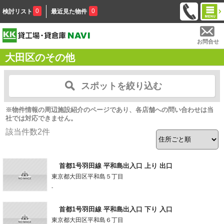
0
0
検討リスト
最近見た物件
お問合せ
大田区のその他
スポットを絞り込む
※物件情報の周辺施設紹介のページであり、各店舗への問い合わせは当
社では対応できません。
該当件数
2
件
首都1号羽田線 平和島出入口 上り 出口
東京都大田区平和島５丁目
-
首都1号羽田線 平和島出入口 下り 入口
東京都大田区平和島６丁目