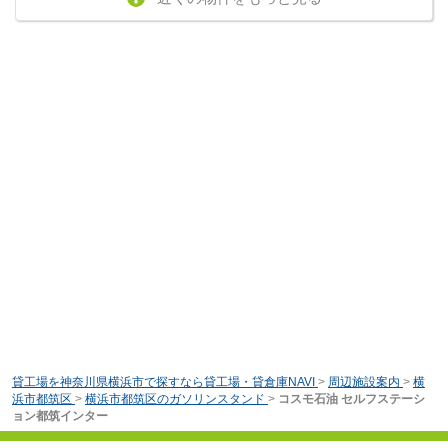
貸工場を神奈川県横浜市で探すなら貸工場・貸倉庫NAVI
>
周辺施設案内
>
横
浜市都筑区
>
横浜市都筑区のガソリンスタンド
>
コスモ石油 セルフステーシ
ョン都筑インター