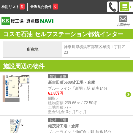
0
0
検討リスト
最近見た物件
お問合せ
コスモ石油 セルフステーション都筑インター
神奈川県横浜市都筑区早渕１丁目21-
所在地
23
施設周辺の物件
賃貸｜倉庫
新吉田町5609貸工場・倉庫
ブルーライン「新羽」駅 徒歩14分
63.8万円
間取:
-
建物面積:
239.66㎡ / 72.50坪
土地面積:
- / -
敷金/礼金:
3ヶ月/1ヶ月
賃貸｜工場
織茂貸工場・倉庫
ブルーライン「仲町台」駅 徒歩16分