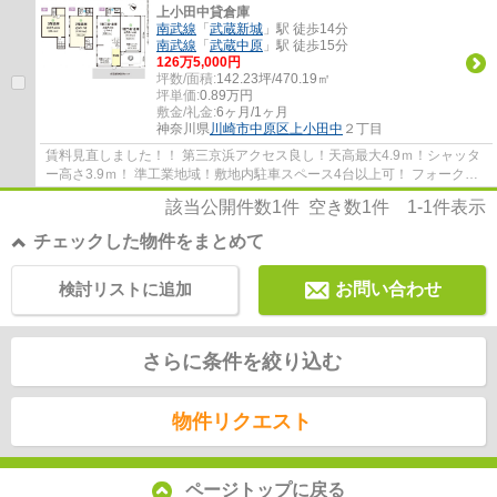
上小田中貸倉庫
南武線
「
武蔵新城
」駅 徒歩14分
南武線
「
武蔵中原
」駅 徒歩15分
126
万
5,000
円
坪数/面積:
142.23坪/470.19㎡
坪単価:
0.89
万円
敷金/礼金:
6ヶ月/1ヶ月
神奈川県
川崎市中原区
上小田中
２丁目
賃料見直しました！！ 第三京浜アクセス良し！天高最大4.9ｍ！シャッタ
ー高さ3.9ｍ！ 準工業地域！敷地内駐車スペース4台以上可！ フォークリ
フト有・クレーン3基有（残置物）！
該当公開件数
1
件 空き数
1
件
1-1
件表示
チェックした物件をまとめて
検討リストに追加
お問い合わせ
さらに条件を絞り込む
物件リクエスト
ページトップに戻る