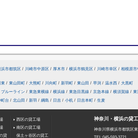
横浜市都筑区
/
川崎市中原区
/
厚木市
/
横浜市鶴見区
/
川崎市幸区
/
相模原市
田東
/
東山田町
/
大熊町
/
川向町
/
新羽町
/
東山田
/
早渕
/
温水西
/
大黒町
ブルーライン
/
東急東横線
/
横浜線
/
東急目黒線
/
京急本線
/
横須賀線
/
東
仲町台
/
北山田
/
新羽
/
綱島
/
日吉
/
小机
/
日吉本町
/
生麦
神奈川・横浜の貸工
場
西区の貸工場
場
南区の貸工場
神奈川県横浜市都筑区
の貸
保土ヶ谷区の貸工
TEL:045-593-3721