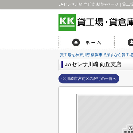
JAセレサ川崎 向丘支店情報ページ｜貸工
貸工場を神奈川県横浜市で探すなら貸工場・
JAセレサ川崎 向丘支店
<<川崎市宮前区の銀行の一覧へ