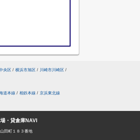
中央区
/
横浜市旭区
/
川崎市川崎区
/
海道本線
/
相鉄本線
/
京浜東北線
場・貸倉庫NAVI
東山田町１８３番地