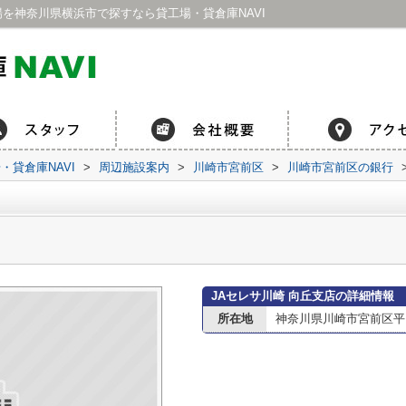
場を神奈川県横浜市で探すなら貸工場・貸倉庫NAVI
貸倉庫NAVI
>
周辺施設案内
>
川崎市宮前区
>
川崎市宮前区の銀行
JAセレサ川崎 向丘支店の詳細情報
所在地
神奈川県川崎市宮前区平１