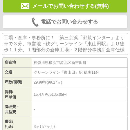
メールでお問い合わせする(無料)
電話でお問い合わせする
工場・倉庫・事務所に！ 第三京浜「都筑インター」より
車で３分、市営地下鉄グリーンライン「東山田駅」より徒
歩１１分、１階部分の倉庫工場・２階部分事務所倉庫仕様
所在地
神奈川県
横浜市港北区
新吉田町
交通
グリーンライン
「
東山田
」駅 徒歩11分
坪数(面積)
29.99坪(99.17㎡)
賃料/
15.4万円/5135.05円
坪単価
管理費・
-
共益費
敷金/
礼金/
3ヶ月/2ヶ月/-