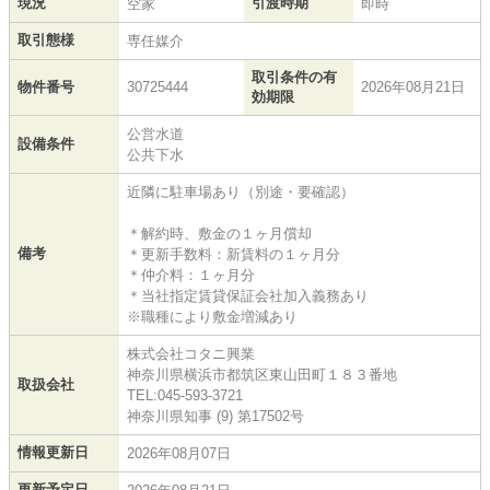
現況
引渡時期
空家
即時
取引態様
専任媒介
取引条件の有
物件番号
30725444
2026年08月21日
効期限
公営水道
設備条件
公共下水
近隣に駐車場あり（別途・要確認）
＊解約時、敷金の１ヶ月償却
備考
＊更新手数料：新賃料の１ヶ月分
＊仲介料：１ヶ月分
＊当社指定賃貸保証会社加入義務あり
※職種により敷金増減あり
株式会社コタニ興業
神奈川県横浜市都筑区東山田町１８３番地
取扱会社
TEL:045-593-3721
神奈川県知事 (9) 第17502号
情報更新日
2026年08月07日
更新予定日