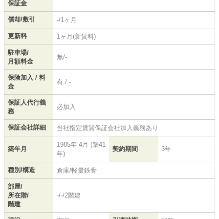
保証金
償却/敷引
-/1ヶ月
更新料
1ヶ月(新賃料)
駐車場/
無/-
月額料金
保険加入 / 料
有 / -
金
保証人代行義
必加入
務
保証会社詳細
当社指定賃貸保証会社加入義務あり
1985年 4月 (築41
築年月
契約期間
3年
年)
種別/構造
倉庫/軽量鉄骨
部屋/
所在階/
-/-/2階建
階建