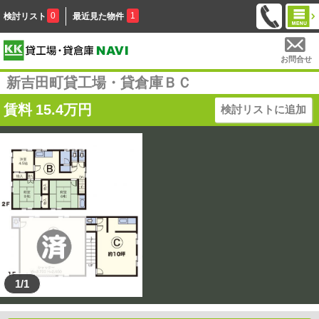
0
1
検討リスト
最近見た物件
お問合せ
新吉田町貸工場・貸倉庫ＢＣ
賃料
15.4
万円
検討リストに追加
1/1