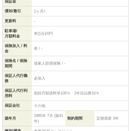
保証金
償却/敷引
1ヶ月/-
更新料
-
駐車場/
有(1台)/0円
月額料金
保険加入 / 料
有 / -
金
保険名 / 保険
借家人賠償保険 / -
期間
保証人代行義
必加入
務
保証人代行利
初回月額賃料等100％ 2年目以降10％
用料
保証会社
その他
1985年 7月 (築41
築年月
契約期間
定期借家 3年
年)
種別/構造