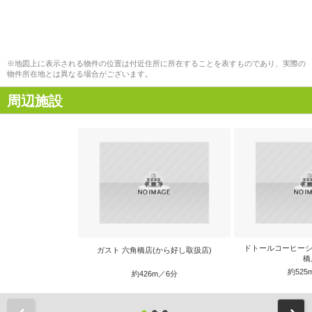
※地図上に表示される物件の位置は付近住所に所在することを表すものであり、実際の
物件所在地とは異なる場合がございます。
周辺施設
ドトールコーヒーショ
ガスト 六角橋店(から好し取扱店)
橋
約525
約426m／6分
前