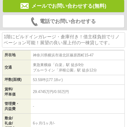
メールでお問い合わせする(無料)
電話でお問い合わせする
1階にビルドインガレージ・倉庫付き！借主様負担でリノ
ベーション可能！展望の良い屋上付の一棟貸しです。
所在地
神奈川県
横浜市港北区
篠原西町
15-47
東急東横線
「
白楽
」駅 徒歩9分
交通
ブルーライン
「
岸根公園
」駅 徒歩12分
坪数(面積)
53.59坪(177.18㎡)
賃料/
29.4745万円/0.55万円
坪単価
管理費・
-
共益費
敷金/
礼金/
6ヶ月/1ヶ月/-