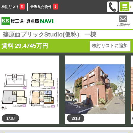
0
1
検討リスト
最近見た物件
お問合せ
篠原西ブリックStudio(仮称） 一棟
賃料
29.4745
万円
検討リストに追加
1/18
2/18