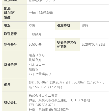
倉庫/鉄筋コンクリート
部屋/
所在階/
一棟/1-3階/3階建
階建
現況
引渡時期
空家
即時
取引態様
一般媒介
取引条件の有
物件番号
98505784
2026年08月21日
効期限
陽当り良好
眺望良好
設備条件
バルコニー
駐輪場
バイク置場あり
1階：63.46㎡（19.20坪）2階：56.86㎡（17.20坪）3
備考
階：56.86㎡（17.20坪）
株式会社コタニ興業
神奈川県横浜市都筑区東山田町１８３番地
取扱会社
TEL:045-593-3721
神奈川県知事 (9) 第17502号