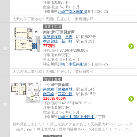
坪単価:
0.88
万円
敷金/礼金:
6ヶ月/1ヶ月
神奈川県
川崎市幸区
南加瀬
５丁目36-25
人気の準工業地域！周囲に住居なし！業種相談可！
賃貸｜工場
南加瀬5丁目貸倉庫
東急東横線
「
日吉
」駅 徒歩27分
横須賀線
「
新川崎
」駅 徒歩29分
77
万円
坪数/面積:
87.66坪/289.80㎡
坪単価:
0.88
万円
敷金/礼金:
6ヶ月/1ヶ月
神奈川県
川崎市幸区
南加瀬
５丁目36-25
人気の準工業地域！周囲に住居なし！業種相談可！
賃貸｜倉庫
上小田中貸倉庫
南武線
「
武蔵新城
」駅 徒歩14分
南武線
「
武蔵中原
」駅 徒歩15分
126
万
5,000
円
坪数/面積:
142.23坪/470.19㎡
坪単価:
0.89
万円
敷金/礼金:
6ヶ月/1ヶ月
神奈川県
川崎市中原区
上小田中
２丁目
賃料見直しました！！ 第三京浜アクセス良し！天高最大4.9ｍ！シャッタ
ー高さ3.9ｍ！ 準工業地域！敷地内駐車スペース4台以上可！ フォークリ
フト有・クレーン3基有（残置物）！
賃貸｜工場