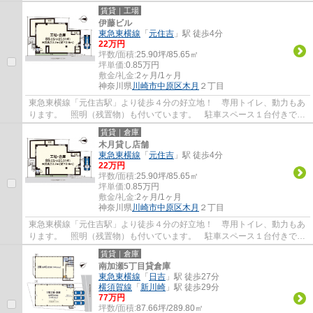
賃貸｜工場
伊藤ビル
東急東横線
「
元住吉
」駅 徒歩4分
22
万円
坪数/面積:
25.90坪/85.65㎡
坪単価:
0.85
万円
敷金/礼金:
2ヶ月/1ヶ月
神奈川県
川崎市中原区
木月
２丁目
東急東横線「元住吉駅」より徒歩４分の好立地！ 専用トイレ、動力もあ
ります。 照明（残置物）も付いています。 駐車スペース１台付きで
す。（車種による） 諸条件ご相談ください。
賃貸｜倉庫
木月貸し店舗
東急東横線
「
元住吉
」駅 徒歩4分
22
万円
坪数/面積:
25.90坪/85.65㎡
坪単価:
0.85
万円
敷金/礼金:
2ヶ月/1ヶ月
神奈川県
川崎市中原区
木月
２丁目
東急東横線「元住吉駅」より徒歩４分の好立地！ 専用トイレ、動力もあ
ります。 照明（残置物）も付いています。 駐車スペース１台付きで
す。（車種による） 諸条件ご相談ください。
賃貸｜倉庫
南加瀬5丁目貸倉庫
東急東横線
「
日吉
」駅 徒歩27分
横須賀線
「
新川崎
」駅 徒歩29分
77
万円
坪数/面積:
87.66坪/289.80㎡