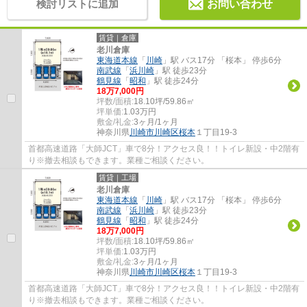
検討リストに追加
お問い合わせ
賃貸｜倉庫
老川倉庫
東海道本線
「
川崎
」駅 バス17分 「桜本」 停歩6分
南武線
「
浜川崎
」駅 徒歩23分
鶴見線
「
昭和
」駅 徒歩24分
18
万
7,000
円
坪数/面積:
18.10坪/59.86㎡
坪単価:
1.03
万円
敷金/礼金:
3ヶ月/1ヶ月
神奈川県
川崎市川崎区
桜本
１丁目19-3
首都高速道路「大師JCT」車で8分！アクセス良！！トイレ新設・中2階有
り※撤去相談もできます。業種ご相談ください。
賃貸｜工場
老川倉庫
東海道本線
「
川崎
」駅 バス17分 「桜本」 停歩6分
南武線
「
浜川崎
」駅 徒歩23分
鶴見線
「
昭和
」駅 徒歩24分
18
万
7,000
円
坪数/面積:
18.10坪/59.86㎡
坪単価:
1.03
万円
敷金/礼金:
3ヶ月/1ヶ月
神奈川県
川崎市川崎区
桜本
１丁目19-3
首都高速道路「大師JCT」車で8分！アクセス良！！トイレ新設・中2階有
り※撤去相談もできます。業種ご相談ください。