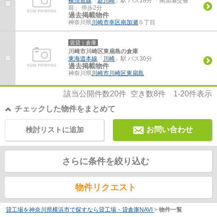
横須賀線
「
新川崎
」駅 バス18分 「南加瀬交番
前」 停歩2分
過去掲載物件
神奈川県
川崎市幸区
南加瀬
５丁目
賃貸｜倉庫
川崎市川崎区東扇島の倉庫
東海道本線
「
川崎
」駅 バス30分
過去掲載物件
神奈川県
川崎市川崎区
東扇島
該当公開件数
20
件 空き数
8
件
1-20
件表示
チェックした物件をまとめて
検討リストに追加
お問い合わせ
さらに条件を絞り込む
物件リクエスト
貸工場を神奈川県横浜市で探すなら貸工場・貸倉庫NAVI
>
物件一覧