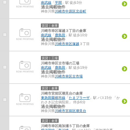
南武線
「
平間
」駅 徒歩3分
過去掲載物件
神奈川県
川崎市中原区
北谷町
賃貸｜倉庫
川崎市幸区塚越３丁目の倉庫
南武線
「
鹿島田
」駅 徒歩10分
過去掲載物件
神奈川県
川崎市幸区
塚越
３丁目
賃貸｜工場
川崎市幸区古市場の工場
南武線
「
鹿島田
」駅 徒歩19分
過去掲載物件
神奈川県
川崎市幸区
古市場
賃貸｜倉庫
川崎市宮前区潮見台の倉庫
東急田園都市線
「
たまプラーザ
」駅 バス15分 「か
わさき記念病院前」 停歩6分
過去掲載物件
神奈川県
川崎市宮前区
潮見台
賃貸｜倉庫
川崎市幸区南加瀬５丁目の倉庫