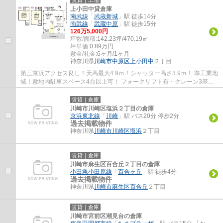
上小田中貸倉庫
南武線
「
武蔵新城
」駅 徒歩14分
南武線
「
武蔵中原
」駅 徒歩15分
126
万
5,000
円
坪数/面積:
142.23坪/470.19㎡
坪単価:
0.89
万円
敷金/礼金:
6ヶ月/1ヶ月
神奈川県
川崎市中原区
上小田中
２丁目
第三京浜アクセス良し！天高最大4.9ｍ！シャッター高さ3.9ｍ！ 準工業地
域！敷地内駐車スペース4台以上可！ フォークリフト有・クレーン3基有
（残置物）！
賃貸｜倉庫
川崎市川崎区塩浜２丁目の倉庫
京浜東北線
「
川崎
」駅 バス20分 停歩2分
過去掲載物件
神奈川県
川崎市川崎区
塩浜
２丁目
賃貸｜倉庫
川崎市麻生区百合丘２丁目の倉庫
小田急小田原線
「
百合ヶ丘
」駅 徒歩4分
過去掲載物件
神奈川県
川崎市麻生区
百合丘
２丁目
賃貸｜倉庫
川崎市宮前区潮見台の倉庫