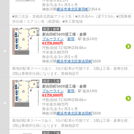
坪単価:
0.83
万円
敷金/礼金:
3ヶ月/1ヶ月
神奈川県
横浜市港北区
新羽町
2354-6
■第三京浜・首都高北西線アクセス良！■天井高4ｍ（梁下3.5m）■2階事務
所仕様！エアコン有（残置物）■準工業地域
賃貸｜倉庫
新吉田町5609貸工場・倉庫
ブルーライン
「
新羽
」駅 徒歩14分
63
万
8,000
円
坪数/面積:
72.50坪/239.66㎡
坪単価:
0.88
万円
敷金/礼金:
3ヶ月/1ヶ月
神奈川県
横浜市港北区
新吉田町
5609
敷地内駐車スペースあり。3台の駐車が可能です。1階は工場・倉庫仕様、
2階は事務所仕様になります。業種相談可
賃貸｜工場
新吉田町5609貸工場・倉庫
ブルーライン
「
新羽
」駅 徒歩14分
63
万
8,000
円
坪数/面積:
72.50坪/239.66㎡
坪単価:
0.88
万円
敷金/礼金:
3ヶ月/1ヶ月
神奈川県
横浜市港北区
新吉田町
5609
敷地内駐車スペースあり。3台の駐車が可能です。1階は工場・倉庫仕様、
2階は事務所仕様になります。業種相談可
賃貸｜工場