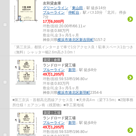
友和貸倉庫
グリーンライン
「
東山田
」駅 徒歩14分
ブルーライン
「
仲町台
」駅 バス10分 「北川」 停歩
7分
17
万
6,000
円
坪数/面積:
20.00坪/66.11㎡
坪単価:
0.88
万円
敷金/礼金:
3ヶ月/1ヶ月
神奈川県
横浜市港北区
新吉田町
5157-2
「第三京浜」都筑インターまで車で1分アクセス良！駐車スペース1台つき
（無料）シャッター幅2.6m高さ3.0m！
賃貸｜倉庫
ランドロード貸工場
ブルーライン
「
新羽
」駅 徒歩8分
49
万
1,205
円
坪数/面積:
59.53坪/196.80㎡
坪単価:
0.83
万円
敷金/礼金:
3ヶ月/1ヶ月
神奈川県
横浜市港北区
新羽町
2354-6
■第三京浜・首都高北西線アクセス良！■天井高4ｍ（梁下3.5m）■2階事務
所仕様！エアコン有（残置物）■準工業地域
賃貸｜工場
ランドロード貸工場
ブルーライン
「
新羽
」駅 徒歩8分
49
万
1,205
円
坪数/面積:
59.53坪/196.80㎡