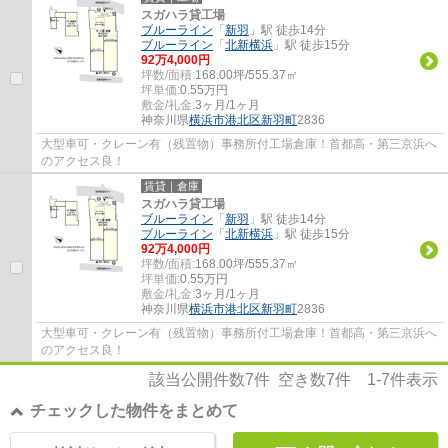
スガハラ貸工場
ブルーライン
「
新羽
」駅 徒歩14分
ブルーライン
「
北新横浜
」駅 徒歩15分
92
万
4,000
円
坪数/面積:
168.00坪/555.37㎡
坪単価:
0.55
万円
敷金/礼金:
3ヶ月/1ヶ月
神奈川県
横浜市港北区
新羽町
2836
大型車可・クレーン有（残置物）事務所付工場倉庫！首都高・第三京浜へ
のアクセス良！
賃貸｜倉庫
スガハラ貸工場
ブルーライン
「
新羽
」駅 徒歩14分
ブルーライン
「
北新横浜
」駅 徒歩15分
92
万
4,000
円
坪数/面積:
168.00坪/555.37㎡
坪単価:
0.55
万円
敷金/礼金:
3ヶ月/1ヶ月
神奈川県
横浜市港北区
新羽町
2836
大型車可・クレーン有（残置物）事務所付工場倉庫！首都高・第三京浜へ
のアクセス良！
該当公開件数
7
件 空き数
7
件
1-7
件表示
チェックした物件をまとめて