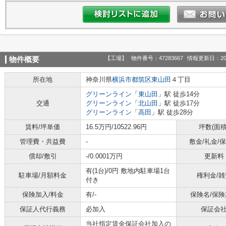
【工場】
物件番号：47283667
情報更新日：20
物件概要
所在地
神奈川県
横浜市都筑区
東山田
４丁目
グリーンライン
「
東山田
」駅 徒歩14分
交通
グリーンライン
「
北山田
」駅 徒歩17分
グリーンライン
「
高田
」駅 徒歩28分
賃料/坪単価
16.5万円/10522.96円
坪数(面積
管理費・共益費
-
敷金/礼金/
償却/敷引
-/0.0001万円
更新料
有(1台)/0円 敷地内駐車場1台
駐車場/月額料金
権利金/雑
付き
保険加入/料金
有/-
保険名/保険
保証人代行義務
必加入
保証会
当社指定賃金保証会社加入の