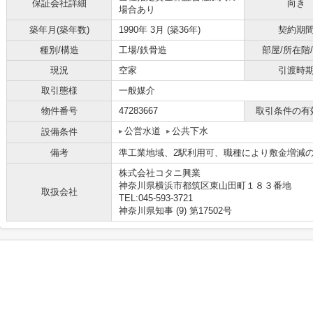
保証会社詳細
向き
場合あり
築年月(築年数)
1990年 3月 (築36年)
契約期
種別/構造
工場/鉄骨造
部屋/所在階
現況
空家
引渡時
取引態様
一般媒介
物件番号
47283667
取引条件の有
公営水道
公共下水
設備条件
備考
準工業地域、2駅利用可、職種により敷金増減
株式会社コタニ興業
神奈川県横浜市都筑区東山田町１８３番地
取扱会社
TEL:045-593-3721
神奈川県知事 (9) 第17502号