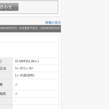
情報の見方
26年08月07日
次回更新予定日：2026年08月21日
)
15.68坪(51.84㎡)
保証金
3ヶ月/1ヶ月/-
1ヶ月(新賃料)
費
-/-
期間
-/-
社
-