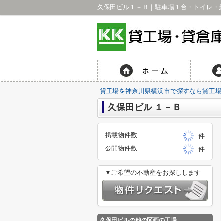
貸工場を神奈川県横浜市で探すなら貸工場・
久保田ビル １－Ｂ
掲載物件数
件
公開物件数
件
▼ご希望の不動産をお探しします
久保田ビルの他の区画の工場