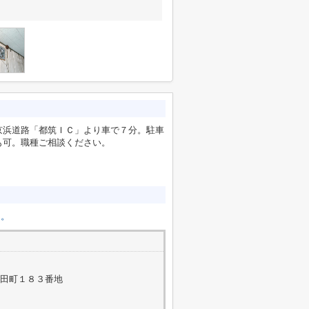
京浜道路「都筑ＩＣ」より車で７分。駐車
も可。職種ご相談ください。
り。
山田町１８３番地