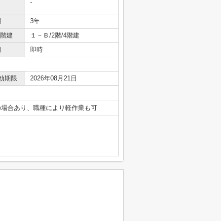
-
間
3年
/階建
１－Ｂ/2階/4階建
期
即時
効期限
2026年08月21日
の場合あり、職種により軽作業も可