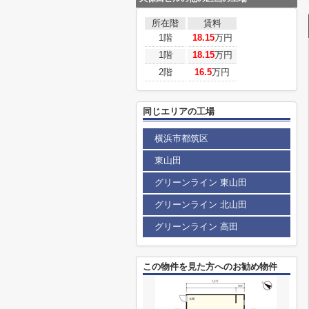
所在階
賃料
1階
18.15
万円
1階
18.15
万円
2階
16.5
万円
同じエリアの工場
横浜市都筑区
東山田
グリーンライン 東山田
グリーンライン 北山田
グリーンライン 高田
この物件を見た方へのお勧め物件