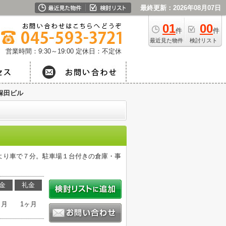
最終更新：2026年08月07日
01
00
件
件
最近見た物件
検討リスト
営業時間：9:30～19:00
定休日：不定休
保田ビル
より車で７分。駐車場１台付きの倉庫・事
金
礼金
ヶ月
1ヶ月