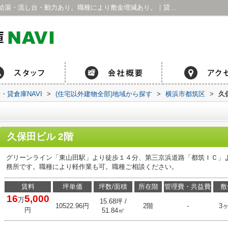
久保田ビル１－Ｂ｜駐車場１台・トイレ・給湯・流し台・動力あり。職種により敷金増減あり。｜貸工場を神奈川県横浜市で探すなら貸工場・貸倉庫NAVI
貸倉庫NAVI
>
(住宅以外建物全部)地域から探す
>
横浜市都筑区
>
久
久保田ビル 2階
グリーンライン「東山田駅」より徒歩１４分、第三京浜道路「都筑ＩＣ」
務所です。職種により軽作業も可。職種ご相談ください。
賃料
坪単価
坪数/面積
所在階
管理費・共益費
敷
16
5,000
万
15.68坪 /
10522.96円
2階
-
3
円
51.84㎡