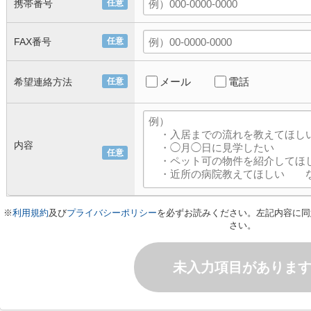
携帯番号
任意
FAX番号
任意
メール
電話
希望連絡方法
任意
内容
任意
※
利用規約
及び
プライバシーポリシー
を必ずお読みください。左記内容に同
さい。
未入力項目がありま