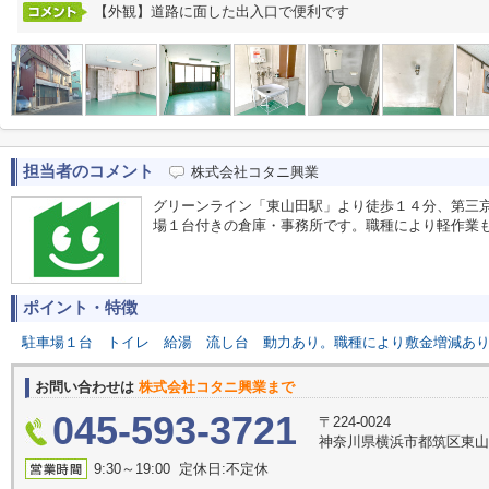
【外観】道路に面した出入口で便利です
担当者のコメント
株式会社コタニ興業
グリーンライン「東山田駅」より徒歩１４分、第三
場１台付きの倉庫・事務所です。職種により軽作業
ポイント・特徴
駐車場１台
トイレ
給湯
流し台
動力あり。職種により敷金増減あ
お問い合わせは
株式会社コタニ興業まで
045-593-3721
〒224-0024
神奈川県横浜市都筑区東
9:30～19:00 定休日:不定休