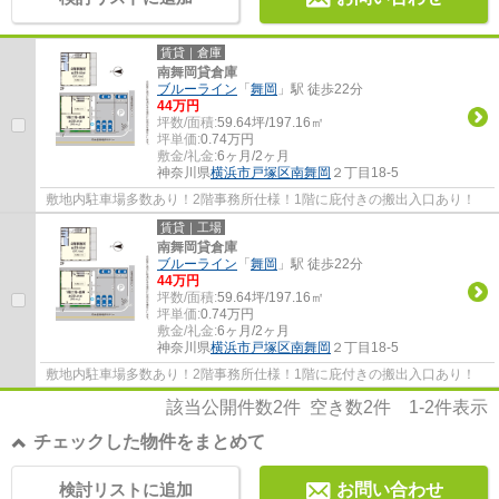
賃貸｜倉庫
南舞岡貸倉庫
ブルーライン
「
舞岡
」駅 徒歩22分
44
万円
坪数/面積:
59.64坪/197.16㎡
坪単価:
0.74
万円
敷金/礼金:
6ヶ月/2ヶ月
神奈川県
横浜市戸塚区
南舞岡
２丁目18-5
敷地内駐車場多数あり！2階事務所仕様！1階に庇付きの搬出入口あり！
賃貸｜工場
南舞岡貸倉庫
ブルーライン
「
舞岡
」駅 徒歩22分
44
万円
坪数/面積:
59.64坪/197.16㎡
坪単価:
0.74
万円
敷金/礼金:
6ヶ月/2ヶ月
神奈川県
横浜市戸塚区
南舞岡
２丁目18-5
敷地内駐車場多数あり！2階事務所仕様！1階に庇付きの搬出入口あり！
該当公開件数
2
件 空き数
2
件
1-2
件表示
チェックした物件をまとめて
検討リストに追加
お問い合わせ