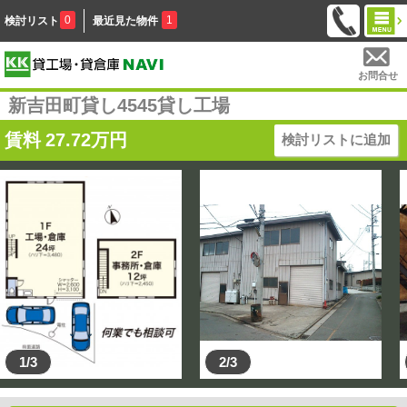
0
1
検討リスト
最近見た物件
お問合せ
新吉田町貸し4545貸し工場
賃料
27.72
万円
検討リストに追加
1/3
2/3