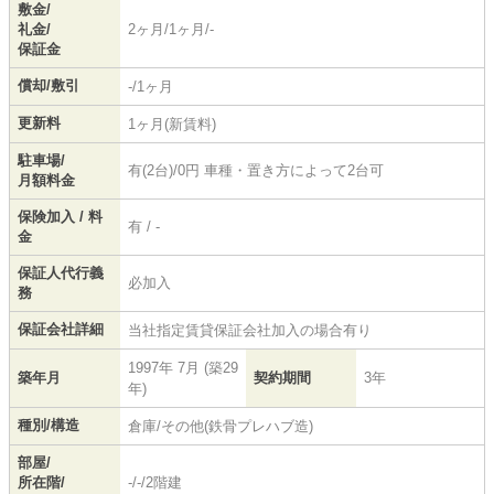
敷金/
礼金/
2ヶ月/1ヶ月/-
保証金
償却/敷引
-/1ヶ月
更新料
1ヶ月(新賃料)
駐車場/
有(2台)/0円 車種・置き方によって2台可
月額料金
保険加入 / 料
有 / -
金
保証人代行義
必加入
務
保証会社詳細
当社指定賃貸保証会社加入の場合有り
1997年 7月 (築29
築年月
契約期間
3年
年)
種別/構造
倉庫/その他(鉄骨プレハブ造)
部屋/
所在階/
-/-/2階建