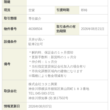
階建
現況
引渡時期
空家
即時
取引態様
専任媒介
取引条件の有
物件番号
46398504
2026年08月21日
効期限
天井が高い
設備条件
駐車2台可
＊解約時、保証金の１ヶ月償却
＊更新手数料：新賃料の１ヶ月分
＊仲介料：１ヶ月分
備考
＊当社指定賃貸保証会社加入の場合有り
＊市街化調整区域内の建物になります
※職種により敷金増減有り
株式会社コタニ興業
神奈川県横浜市都筑区東山田町１８３番地
取扱会社
TEL:045-593-3721
神奈川県知事 (9) 第17502号
情報更新日
2026年08月07日