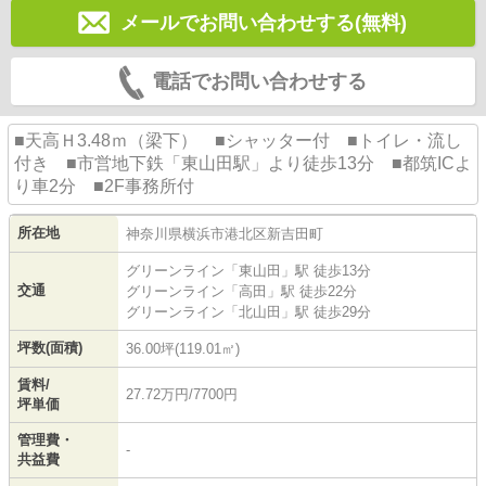
メールでお問い合わせする(無料)
電話でお問い合わせする
■天高Ｈ3.48ｍ（梁下） ■シャッター付 ■トイレ・流し
付き ■市営地下鉄「東山田駅」より徒歩13分 ■都筑ICよ
り車2分 ■2F事務所付
所在地
神奈川県
横浜市港北区
新吉田町
グリーンライン
「
東山田
」駅 徒歩13分
交通
グリーンライン
「
高田
」駅 徒歩22分
グリーンライン
「
北山田
」駅 徒歩29分
坪数(面積)
36.00坪(119.01㎡)
賃料/
27.72万円/7700円
坪単価
管理費・
-
共益費