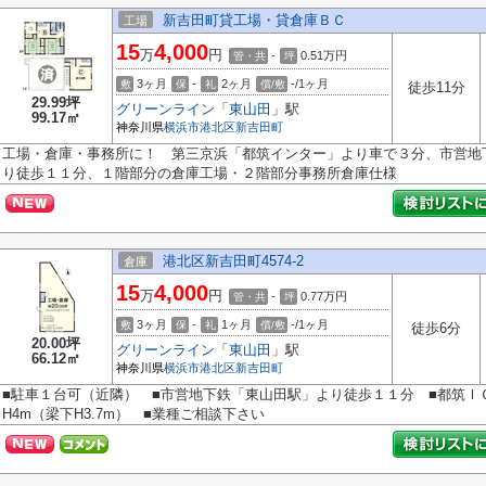
新吉田町貸工場・貸倉庫ＢＣ
工場
15
4,000
万
円
-
0.51
万円
管・共
坪
3ヶ月
-
2ヶ月
-/1ヶ月
敷
保
礼
償/敷
徒歩11分
29.99坪
グリーンライン
「
東山田
」駅
99.17㎡
神奈川県
横浜市港北区
新吉田町
工場・倉庫・事務所に！ 第三京浜「都筑インター」より車で３分、市営地
り徒歩１１分、１階部分の倉庫工場・２階部分事務所倉庫仕様
港北区新吉田町4574-2
倉庫
15
4,000
万
円
-
0.77
万円
管・共
坪
3ヶ月
-
1ヶ月
-/1ヶ月
敷
保
礼
償/敷
徒歩6分
20.00坪
グリーンライン
「
東山田
」駅
66.12㎡
神奈川県
横浜市港北区
新吉田町
■駐車１台可（近隣） ■市営地下鉄「東山田駅」より徒歩１１分 ■都筑Ｉ
H4m（梁下H3.7m） ■業種ご相談下さい