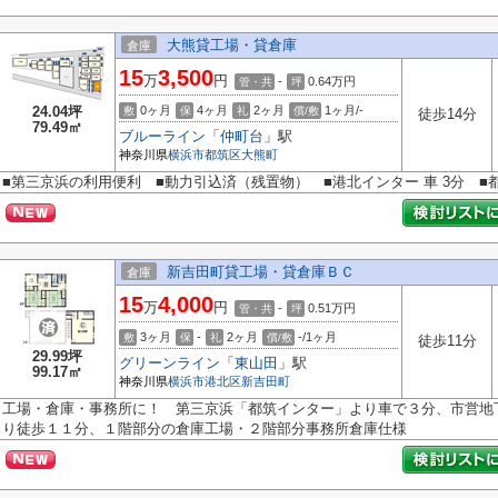
大熊貸工場・貸倉庫
倉庫
15
3,500
万
円
-
0.64
万円
管・共
坪
24.04坪
0ヶ月
4ヶ月
2ヶ月
1ヶ月/-
敷
保
礼
償/敷
徒歩14分
79.49㎡
ブルーライン
「
仲町台
」駅
神奈川県
横浜市都筑区
大熊町
■第三京浜の利用便利 ■動力引込済（残置物） ■港北インター 車 3分 ■都
新吉田町貸工場・貸倉庫ＢＣ
倉庫
15
4,000
万
円
-
0.51
万円
管・共
坪
3ヶ月
-
2ヶ月
-/1ヶ月
敷
保
礼
償/敷
徒歩11分
29.99坪
グリーンライン
「
東山田
」駅
99.17㎡
神奈川県
横浜市港北区
新吉田町
工場・倉庫・事務所に！ 第三京浜「都筑インター」より車で３分、市営地
り徒歩１１分、１階部分の倉庫工場・２階部分事務所倉庫仕様