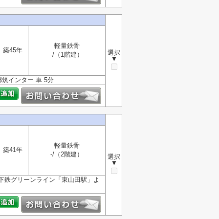
軽量鉄骨
築45年
選択
-/（1階建）
▼
筑インター 車 5分
軽量鉄骨
築41年
-/（2階建）
選択
▼
下鉄グリーンライン「東山田駅」よ