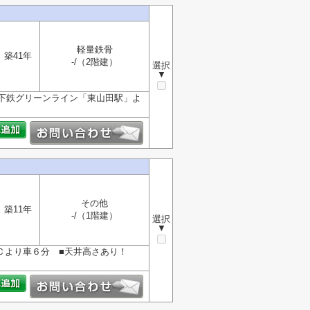
軽量鉄骨
築41年
-/（2階建）
選択
▼
下鉄グリーンライン「東山田駅」よ
その他
築11年
-/（1階建）
選択
▼
Ｃより車６分 ■天井高さあり！