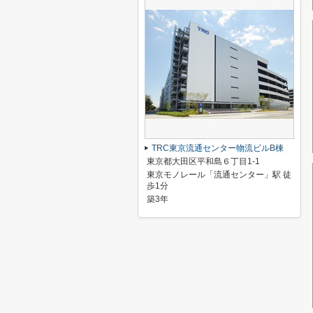
TRC東京流通センター物流ビルB棟
東京都大田区平和島６丁目1-1
東京モノレール「流通センター」駅 徒
歩1分
築3年