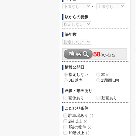
～
駅からの徒歩
築年数
58
件が該当
情報公開日
指定しない
本日
3日以内
1週間以内
画像・動画あり
画像あり
動画あり
こだわり条件
駐車場あり
(-)
2階以上
(-)
1階の物件
(-)
10階以上
(-)