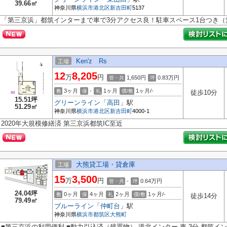
39.66㎡
神奈川県
横浜市港北区
新吉田町
5137
「第三京浜」都筑インターまで車で3分アクセス良！駐車スペース1台つき（
Ken'z Rs
工場
12
8,205
万
円
1,650円
0.83
万円
管・共
坪
3ヶ月
-
1ヶ月
1ヶ月/-
敷
保
礼
償/敷
徒歩10分
15.51坪
グリーンライン
「
高田
」駅
51.29㎡
神奈川県
横浜市港北区
新吉田町
4000-1
2020年大規模修繕済 第三京浜都筑IC至近
大熊貸工場・貸倉庫
工場
15
3,500
万
円
-
0.64
万円
管・共
坪
24.04坪
0ヶ月
4ヶ月
2ヶ月
1ヶ月/-
敷
保
礼
償/敷
徒歩14分
79.49㎡
ブルーライン
「
仲町台
」駅
神奈川県
横浜市都筑区
大熊町
■第三京浜の利用便利 ■動力引込済（残置物） 港北インター 車 3分 都筑イン