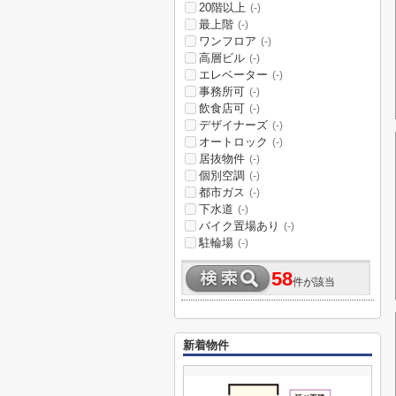
20階以上
(-)
最上階
(-)
ワンフロア
(-)
高層ビル
(-)
エレベーター
(-)
事務所可
(-)
飲食店可
(-)
デザイナーズ
(-)
オートロック
(-)
居抜物件
(-)
個別空調
(-)
都市ガス
(-)
下水道
(-)
バイク置場あり
(-)
駐輪場
(-)
58
件が該当
新着物件