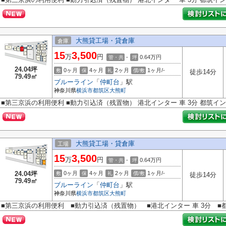
大熊貸工場・貸倉庫
倉庫
15
3,500
万
円
-
0.64
万円
管・共
坪
24.04坪
0ヶ月
4ヶ月
2ヶ月
1ヶ月/-
敷
保
礼
償/敷
徒歩14分
79.49㎡
ブルーライン
「
仲町台
」駅
神奈川県
横浜市都筑区
大熊町
■第三京浜の利用便利 ■動力引込済（残置物） 港北インター 車 3分 都筑イン
大熊貸工場・貸倉庫
工場
15
3,500
万
円
-
0.64
万円
管・共
坪
24.04坪
0ヶ月
4ヶ月
2ヶ月
1ヶ月/-
敷
保
礼
償/敷
徒歩14分
79.49㎡
ブルーライン
「
仲町台
」駅
神奈川県
横浜市都筑区
大熊町
■第三京浜の利用便利 ■動力引込済（残置物） ■港北インター 車 3分 ■都