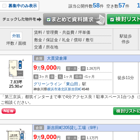
58
57
1-
募集中のみ表示
該当公開件数
件 空き数
件
賃料 / 管理費・共益費 / 坪単価
外観
駅徒歩
敷金 / 保証金 / 礼金 / 償却 / 敷引
停歩
坪数 / 面積
交通 / 所在地
大貫貸倉庫
倉庫
9
9,000
万
円
-
1.26
万円
管・共
坪
3ヶ月
-
1ヶ月
-/1ヶ月
敷
保
礼
償/敷
徒歩11分
7.83坪
グリーンライン
「
東山田
」駅
25.90㎡
神奈川県
横浜市港北区
新吉田町
4548
「第三京浜」都筑インターまで車で4分アクセス良！駐車スペース1台つき
ご相談ください。
新吉田町205貸し工場（9坪）
倉庫
9
9,000
万
円
-
1.1
万円
管・共
坪