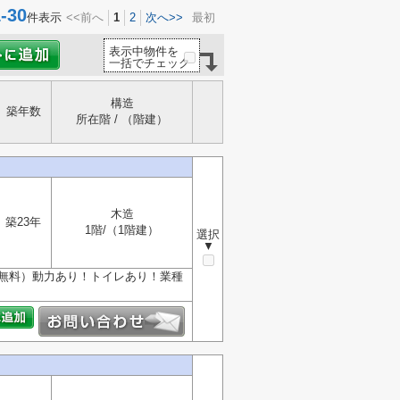
30
件表示
<<前へ
1
2
次へ>>
最初
表示中物件を
一括でチェック
構造
築年数
所在階 / （階建）
木造
築23年
1階/（1階建）
選択
▼
（無料）動力あり！トイレあり！業種