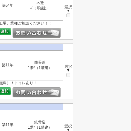
木造
築54年
選択
-/（1階建）
▼
工場。業種ご相談ください！！
鉄骨造
築11年
選択
1階/（1階建）
▼
無料）！トイレあり！
鉄骨造
築11年
選択
1階/（1階建）
▼