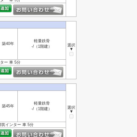
軽量鉄骨
築40年
選択
-/（1階建）
▼
ター 車 5分
軽量鉄骨
築45年
選択
-/（1階建）
▼
筑インター 車 5分