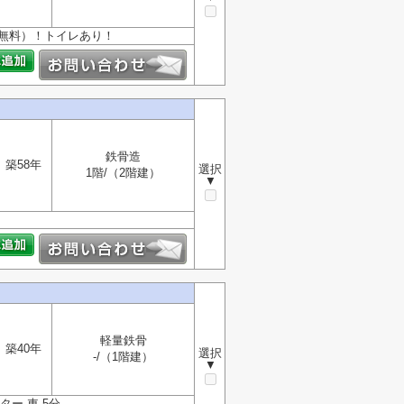
無料）！トイレあり！
鉄骨造
築58年
選択
1階/（2階建）
▼
軽量鉄骨
築40年
選択
-/（1階建）
▼
ター 車 5分