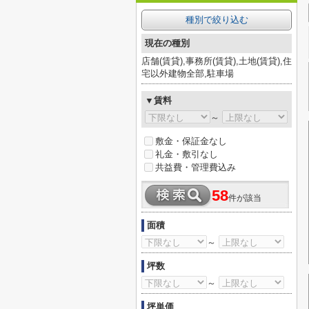
種別で絞り込む
現在の種別
店舗(賃貸),事務所(賃貸),土地(賃貸),住
宅以外建物全部,駐車場
▼賃料
～
敷金・保証金なし
礼金・敷引なし
共益費・管理費込み
58
件が該当
面積
～
坪数
～
坪単価