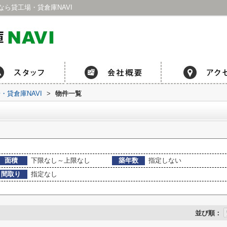
ら貸工場・貸倉庫NAVI
貸倉庫NAVI
>
物件一覧
面積
下限なし～上限なし
築年数
指定しない
間取り
指定なし
並び順：