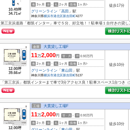
3ヶ月
-
2ヶ月
1ヶ月/-
敷
保
礼
償/敷
徒歩17分
10.49坪
グリーンライン
「
高田
」駅
34.71㎡
神奈川県
横浜市港北区
新吉田町
4277
第三京浜道路「都筑インター」車で５分、好立地！！駐車場１台付きの貸し
大貫貸し工場F
倉庫
11
2,000
万
円
-
0.93
万円
管・共
坪
2ヶ月
-
1ヶ月
1ヶ月/-
敷
保
礼
償/敷
徒歩10分
12.00坪
グリーンライン
「
東山田
」駅
39.66㎡
神奈川県
横浜市港北区
新吉田町
5137
「第三京浜」都筑インターまで車で3分アクセス良！駐車スペース1台つき（
大貫貸し工場F
工場
11
2,000
万
円
-
0.93
万円
管・共
坪
2ヶ月
-
1ヶ月
1ヶ月/-
敷
保
礼
償/敷
徒歩10分
12.00坪
グリーンライン
「
東山田
」駅