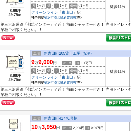
3ヶ月
-
1ヶ月
-/1ヶ月
敷
保
礼
償/敷
徒歩11分
8.99坪
グリーンライン
「
東山田
」駅
29.75㎡
神奈川県
横浜市港北区
新吉田町
205
第三京浜道路「都筑インター」至近！ 前面シャッター付き！ 専用トイレ・外
業種ご相談ください。！
新吉田町205貸し工場（9坪）
工場
9
9,000
万
円
-
1.1
万円
管・共
坪
3ヶ月
-
1ヶ月
-/1ヶ月
敷
保
礼
償/敷
徒歩11分
8.99坪
グリーンライン
「
東山田
」駅
29.75㎡
神奈川県
横浜市港北区
新吉田町
205
第三京浜道路「都筑インター」至近！ 前面シャッター付き！ 専用トイレ・外
業種ご相談ください。！
新吉田町4277C号棟
工場
10
3,950
万
円
2,200円
0.99
万円
管・共
坪