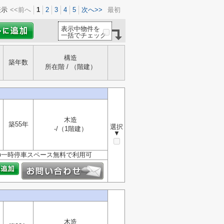
表示
<<前へ
1
2
3
4
5
次へ>>
最初
表示中物件を
一括でチェック
構造
築年数
所在階 / （階建）
木造
築55年
選択
-/（1階建）
▼
■一時停車スペース無料で利用可
木造