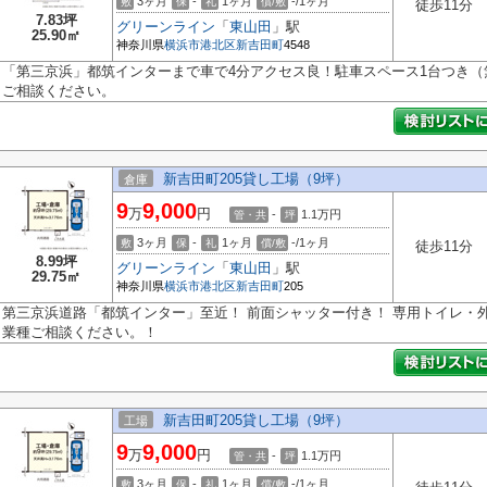
3ヶ月
-
1ヶ月
-/1ヶ月
敷
保
礼
償/敷
徒歩11分
7.83坪
グリーンライン
「
東山田
」駅
25.90㎡
神奈川県
横浜市港北区
新吉田町
4548
「第三京浜」都筑インターまで車で4分アクセス良！駐車スペース1台つき
ご相談ください。
新吉田町205貸し工場（9坪）
倉庫
9
9,000
万
円
-
1.1
万円
管・共
坪
3ヶ月
-
1ヶ月
-/1ヶ月
敷
保
礼
償/敷
徒歩11分
8.99坪
グリーンライン
「
東山田
」駅
29.75㎡
神奈川県
横浜市港北区
新吉田町
205
第三京浜道路「都筑インター」至近！ 前面シャッター付き！ 専用トイレ・外
業種ご相談ください。！
新吉田町205貸し工場（9坪）
工場
9
9,000
万
円
-
1.1
万円
管・共
坪
3ヶ月
-
1ヶ月
-/1ヶ月
敷
保
礼
償/敷