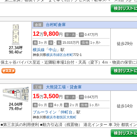
台村町倉庫
倉庫
12
9,800
万
円
-
0.47
万円
管・共
坪
3ヶ月
-
15.015万円
1ヶ月/-
敷
保
礼
償/敷
徒歩29分
27.34坪
横浜線
「
中山
」駅
90.40㎡
神奈川県
横浜市緑区
台村町
772-1
保土ヶ谷バイパス至近・近隣駐車場1台付・天高（梁下）4ｍ・物資の保管
大熊貸工場・貸倉庫
工場
15
3,500
万
円
-
0.64
万円
管・共
坪
24.04坪
0ヶ月
4ヶ月
2ヶ月
1ヶ月/-
敷
保
礼
償/敷
徒歩14分
79.49㎡
ブルーライン
「
仲町台
」駅
神奈川県
横浜市都筑区
大熊町
■第三京浜の利用便利 ■動力引込済（残置物） 港北インター 車 3分 都筑イン