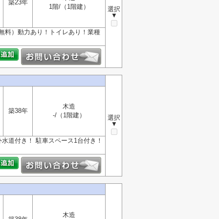
築23年
1階/（1階建）
選択
▼
（無料）動力あり！トイレあり！業種
木造
築38年
-/（1階建）
選択
▼
水道付き！ 駐車スペース1台付き！
木造