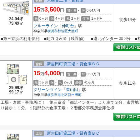
大熊貸工場・貸倉庫
倉庫
15
3,500
万
円
-
0.64
万円
管・共
坪
24.04坪
0ヶ月
4ヶ月
2ヶ月
1ヶ月/-
敷
保
礼
償/敷
徒歩14分
79.49㎡
ブルーライン
「
仲町台
」駅
神奈川県
横浜市都筑区
大熊町
■第三京浜の利用便利 ■動力引込済（残置物） ■港北インター 車 3分 ■都
新吉田町貸工場・貸倉庫ＢＣ
倉庫
15
4,000
万
円
-
0.51
万円
管・共
坪
3ヶ月
-
2ヶ月
-/1ヶ月
敷
保
礼
償/敷
徒歩11分
29.99坪
グリーンライン
「
東山田
」駅
99.17㎡
神奈川県
横浜市港北区
新吉田町
工場・倉庫・事務所に！ 第三京浜「都筑インター」より車で３分、市営地
り徒歩１１分、１階部分の倉庫工場・２階部分事務所倉庫仕様
新吉田町貸工場・貸倉庫ＢＣ
工場