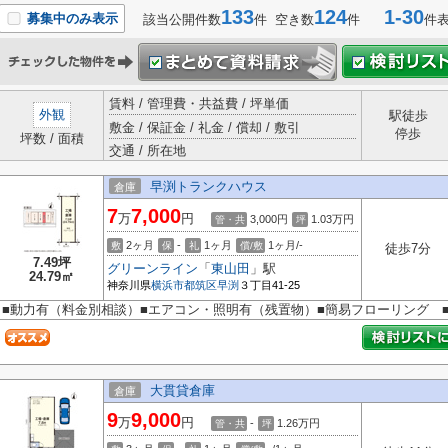
133
124
1-30
募集中のみ表示
該当公開件数
件 空き数
件
件
賃料 / 管理費・共益費 / 坪単価
外観
駅徒歩
敷金 / 保証金 / 礼金 / 償却 / 敷引
停歩
坪数 / 面積
交通 / 所在地
早渕トランクハウス
倉庫
7
7,000
万
円
3,000円
1.03
万円
管・共
坪
2ヶ月
-
1ヶ月
1ヶ月/-
敷
保
礼
償/敷
徒歩7分
7.49坪
グリーンライン
「
東山田
」駅
24.79㎡
神奈川県
横浜市都筑区
早渕
３丁目41-25
■動力有（料金別相談）■エアコン・照明有（残置物）■簡易フローリング 
大貫貸倉庫
倉庫
9
9,000
万
円
-
1.26
万円
管・共
坪