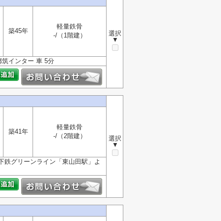
軽量鉄骨
築45年
選択
-/（1階建）
▼
筑インター 車 5分
軽量鉄骨
築41年
-/（2階建）
選択
▼
下鉄グリーンライン「東山田駅」よ