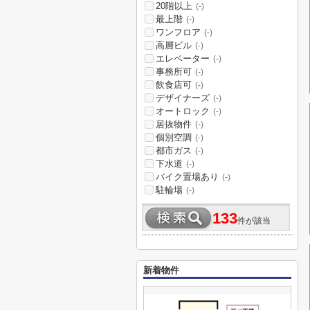
20階以上
(-)
最上階
(-)
ワンフロア
(-)
高層ビル
(-)
エレベーター
(-)
事務所可
(-)
飲食店可
(-)
デザイナーズ
(-)
オートロック
(-)
居抜物件
(-)
個別空調
(-)
都市ガス
(-)
下水道
(-)
バイク置場あり
(-)
駐輪場
(-)
133
件が該当
新着物件