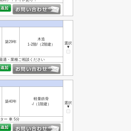
木造
築29年
選択
1-2階/（2階建）
▼
に最適・業種ご相談ください
軽量鉄骨
築40年
選択
-/（1階建）
▼
ター 車 5分