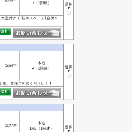
築38年
-/（1階建）
選択
▼
水道付き！ 駐車スペース1台付き！
木造
築54年
選択
-/（1階建）
▼
工場。業種ご相談ください！！
木造
築27年
選択
1階/（1階建）
▼