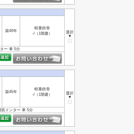
軽量鉄骨
築40年
選択
-/（1階建）
▼
ター 車 5分
軽量鉄骨
築45年
選択
-/（1階建）
▼
筑インター 車 5分