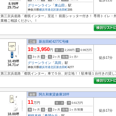
徒歩11分
8.99坪
グリーンライン
「
東山田
」駅
29.75㎡
神奈川県
横浜市港北区
新吉田町
205
第三京浜道路「都筑インター」至近！ 前面シャッター付き！ 専用トイレ・外
業種ご相談ください。！
新吉田町4277C号棟
工場
10
3,950
万
円
2,200円
0.99
万円
管・共
坪
3ヶ月
-
2ヶ月
1ヶ月/-
敷
保
礼
償/敷
徒歩17分
10.49坪
グリーンライン
「
高田
」駅
34.71㎡
神奈川県
横浜市港北区
新吉田町
4277
第三京浜道路「都筑インター」車で５分、好立地！！駐車場１台付きの貸し
阿久和東貸倉庫18坪
倉庫
11
万円
-
0.61
万円
管・共
坪
3ヶ月
-
2ヶ月
1ヶ月/実費
敷
保
礼
償/敷
徒歩17分
18.00坪
相鉄本線
「
希望ケ丘
」駅