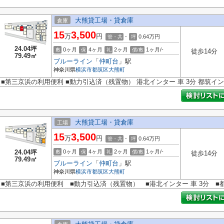
大熊貸工場・貸倉庫
倉庫
15
3,500
万
円
-
0.64
万円
管・共
坪
24.04坪
0ヶ月
4ヶ月
2ヶ月
1ヶ月/-
敷
保
礼
償/敷
徒歩14分
79.49㎡
ブルーライン
「
仲町台
」駅
神奈川県
横浜市都筑区
大熊町
■第三京浜の利用便利 ■動力引込済（残置物） 港北インター 車 3分 都筑イン
大熊貸工場・貸倉庫
工場
15
3,500
万
円
-
0.64
万円
管・共
坪
24.04坪
0ヶ月
4ヶ月
2ヶ月
1ヶ月/-
敷
保
礼
償/敷
徒歩14分
79.49㎡
ブルーライン
「
仲町台
」駅
神奈川県
横浜市都筑区
大熊町
■第三京浜の利用便利 ■動力引込済（残置物） ■港北インター 車 3分 ■都