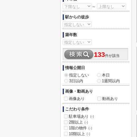
～
駅からの徒歩
築年数
133
件が該当
情報公開日
指定しない
本日
3日以内
1週間以内
画像・動画あり
画像あり
動画あり
こだわり条件
駐車場あり
(-)
2階以上
(-)
1階の物件
(-)
10階以上
(-)