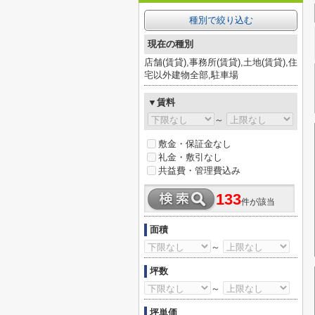
種別で絞り込む
現在の種別
店舗(賃貸),事務所(賃貸),土地(賃貸),住
宅以外建物全部,駐車場
▼賃料
～
敷金・保証金なし
礼金・敷引なし
共益費・管理費込み
133
件が該当
面積
～
坪数
～
坪単価