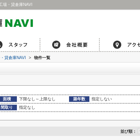
場・貸倉庫NAVI
貸倉庫NAVI
>
物件一覧
面積
下限なし～上限なし
築年数
指定しない
間取り
指定なし
並び順：