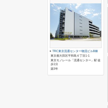
TRC東京流通センター物流ビルB棟
東京都大田区平和島６丁目1-1
東京モノレール「流通センター」駅 徒
歩1分
築3年