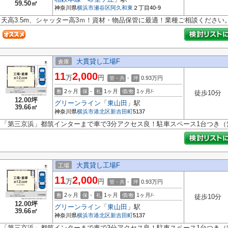
59.50㎡
神奈川県
横浜市瀬谷区
阿久和東
２丁目40-9
天高3.5m、シャッター高3ｍ！資材・物品保管に最適！業種ご相談ください
大貫貸し工場F
倉庫
11
2,000
万
円
-
0.93
万円
管・共
坪
2ヶ月
-
1ヶ月
1ヶ月/-
敷
保
礼
償/敷
徒歩10分
12.00坪
グリーンライン
「
東山田
」駅
39.66㎡
神奈川県
横浜市港北区
新吉田町
5137
「第三京浜」都筑インターまで車で3分アクセス良！駐車スペース1台つき（
大貫貸し工場F
工場
11
2,000
万
円
-
0.93
万円
管・共
坪
2ヶ月
-
1ヶ月
1ヶ月/-
敷
保
礼
償/敷
徒歩10分
12.00坪
グリーンライン
「
東山田
」駅
39.66㎡
神奈川県
横浜市港北区
新吉田町
5137
「第三京浜」都筑インターまで車で3分アクセス良！駐車スペース1台つき（